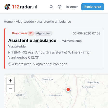
112
radar
.nl
Inloggen
Registreren
Home
›
Vlagtwedde
›
Assistentie ambulance
05-06-2026 07:02
Brandweer
P1
Afgesloten
Assistentie
ambulance
— Wilmerskamp,
Vlagtwedde
P 1 BNN-02 Ass.
Ambu
(tilassistentie) Wilmerskamp
Vlagtwedde 012731
Wilmerskamp, Vlagtwedde
Groningen
+
−