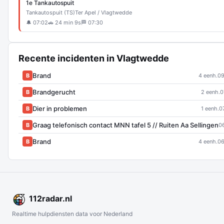
1e Tankautospuit
Tankautospuit (TS)
Ter Apel / Vlagtwedde
🔔 07:02
🚗 24 min 9s
🏁 07:30
Recente incidenten in Vlagtwedde
Brand
B
4 eenh.
09
Brandgerucht
B
2 eenh.
0
Dier in problemen
B
1 eenh.
0
Graag telefonisch contact MNN tafel 5 // Ruiten Aa Sellingen
B
0
Brand
B
4 eenh.
06
112
radar
.nl
Realtime hulpdiensten data voor Nederland