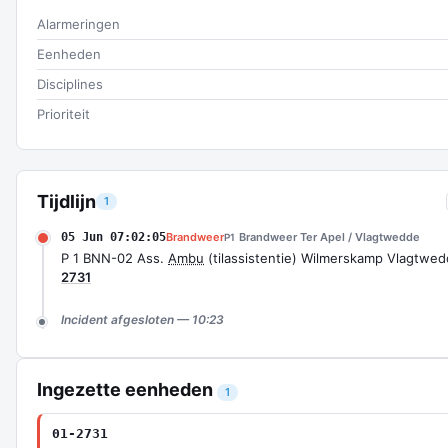
Alarmeringen
Eenheden
Disciplines
Prioriteit
Tijdlijn
1
05 Jun 07:02:05
Brandweer
Brandweer Ter Apel / Vlagtwedde
P1
P 1 BNN-02 Ass.
Ambu
(tilassistentie) Wilmerskamp Vlagtwe
2731
Incident afgesloten — 10:23
Ingezette eenheden
1
01-2731