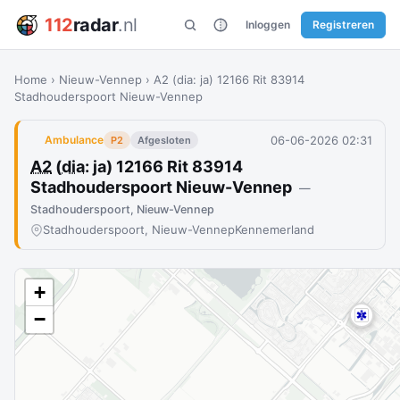
112
radar
.nl
Inloggen
Registreren
Home
›
Nieuw-Vennep
›
A2 (dia: ja) 12166 Rit 83914
Stadhouderspoort Nieuw-Vennep
06-06-2026 02:31
Ambulance
P2
Afgesloten
A2
(
dia
: ja) 12166 Rit 83914
Stadhouderspoort Nieuw-Vennep
—
Stadhouderspoort, Nieuw-Vennep
Stadhouderspoort, Nieuw-Vennep
Kennemerland
+
−