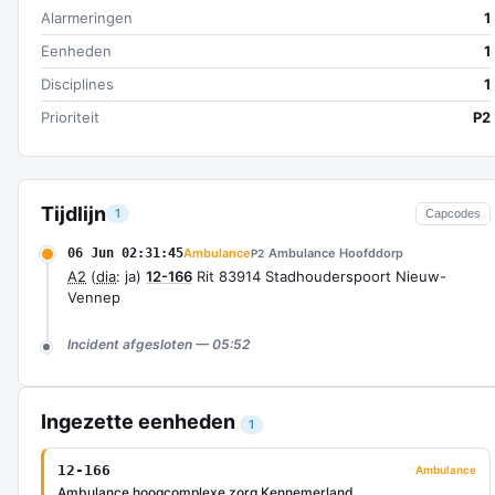
Alarmeringen
1
Eenheden
1
Disciplines
1
Prioriteit
P2
Tijdlijn
1
Capcodes
06 Jun 02:31:45
Ambulance
Ambulance Hoofddorp
P2
A2
(
dia
: ja)
12-166
Rit 83914 Stadhouderspoort Nieuw-
Vennep
Incident afgesloten — 05:52
Ingezette eenheden
1
12-166
Ambulance
Ambulance hoogcomplexe zorg Kennemerland