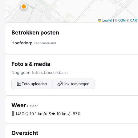
Leaflet
|
©
OSM
©
CAR
Betrokken posten
Hoofddorp
Kennemerland
Foto's & media
Nog geen foto's beschikbaar.
Foto uploaden
Link toevoegen
Weer
Helder
🌡 14°C
💨 10.1 km/u S
👁 10 km
💧 67%
Overzicht