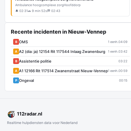
Ambulance hoogcomplexe zorg
Hoofddorp
🔔 02:31
🚗 9 min 52s
🏁 02:43
Recente incidenten in Nieuw-Vennep
OMS
B
1 eenh.
04:09
A2 (dia: ja) 12154 Rit 117544 Inlaag Zwanenburg
A
1 eenh.
03:42
Assistentie politie
B
03:22
A1 12166 Rit 117514 Zwanenstraat Nieuw-Vennep
A
1 eenh.
00:59
Ongeval
P
00:15
112
radar
.nl
Realtime hulpdiensten data voor Nederland