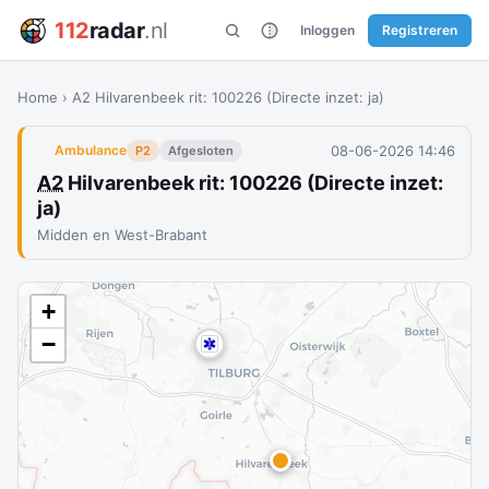
112
radar
.nl
Inloggen
Registreren
Home
›
A2 Hilvarenbeek rit: 100226 (Directe inzet: ja)
08-06-2026 14:46
Ambulance
P2
Afgesloten
A2
Hilvarenbeek rit: 100226 (Directe inzet:
ja)
Midden en West-Brabant
+
−