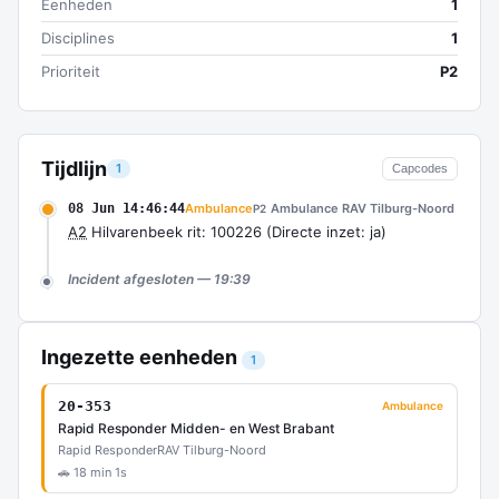
Eenheden
1
Disciplines
1
Prioriteit
P2
Tijdlijn
1
Capcodes
08 Jun 14:46:44
Ambulance
Ambulance RAV Tilburg-Noord
P2
A2
Hilvarenbeek rit: 100226 (Directe inzet: ja)
Incident afgesloten — 19:39
Ingezette eenheden
1
20-353
Ambulance
Rapid Responder Midden- en West Brabant
Rapid Responder
RAV Tilburg-Noord
🚗 18 min 1s