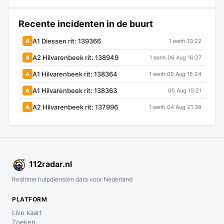
Recente incidenten in de buurt
A1 Diessen rit: 139366
A
1 eenh.
10:22
A2 Hilvarenbeek rit: 138949
A
1 eenh.
06 Aug 16:27
A1 Hilvarenbeek rit: 138364
A
1 eenh.
05 Aug 15:24
A1 Hilvarenbeek rit: 138363
A
05 Aug 15:21
A2 Hilvarenbeek rit: 137996
A
1 eenh.
04 Aug 21:38
112
radar
.nl
Realtime hulpdiensten data voor Nederland
PLATFORM
Live kaart
Zoeken