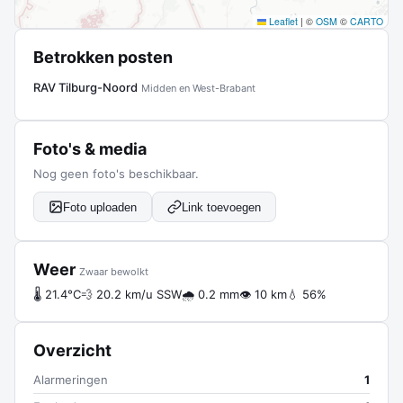
Leaflet
|
©
OSM
©
CARTO
Betrokken posten
RAV Tilburg-Noord
Midden en West-Brabant
Foto's & media
Nog geen foto's beschikbaar.
Foto uploaden
Link toevoegen
Weer
Zwaar bewolkt
🌡 21.4°C
💨 20.2 km/u SSW
🌧 0.2 mm
👁 10 km
💧 56%
Overzicht
Alarmeringen
1