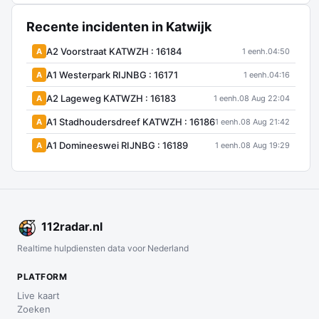
Recente incidenten in Katwijk
A2 Voorstraat KATWZH : 16184
A
1 eenh.
04:50
A1 Westerpark RIJNBG : 16171
A
1 eenh.
04:16
A2 Lageweg KATWZH : 16183
A
1 eenh.
08 Aug 22:04
A1 Stadhoudersdreef KATWZH : 16186
A
1 eenh.
08 Aug 21:42
A1 Domineeswei RIJNBG : 16189
A
1 eenh.
08 Aug 19:29
112
radar
.nl
Realtime hulpdiensten data voor Nederland
PLATFORM
Live kaart
Zoeken