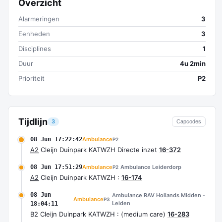
Overzicht
Alarmeringen
3
Eenheden
3
Disciplines
1
Duur
4u 2min
Prioriteit
P2
Tijdlijn
3
Capcodes
08 Jun 17:22:42
Ambulance
P2
A2
Cleijn Duinpark KATWZH Directe inzet
16-372
08 Jun 17:51:29
Ambulance
Ambulance Leiderdorp
P2
A2
Cleijn Duinpark KATWZH :
16-174
08 Jun
Ambulance RAV Hollands Midden -
Ambulance
P3
Leiden
18:04:11
B2 Cleijn Duinpark KATWZH : (medium care)
16-283