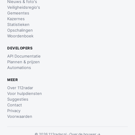
Nieuws & foto's
Veiligheidsregio's
Gemeentes
Kazernes
Statistieken
Opschalingen
Woordenboek
DEVELOPERS
API Documentatie
Plannen & prijzen
Automations
MEER
Over 112radar
Voor hulpdiensten
Suggesties
Contact
Privacy
Voorwaarden
© 2026 112radar.nl ·
Over de bouwer →