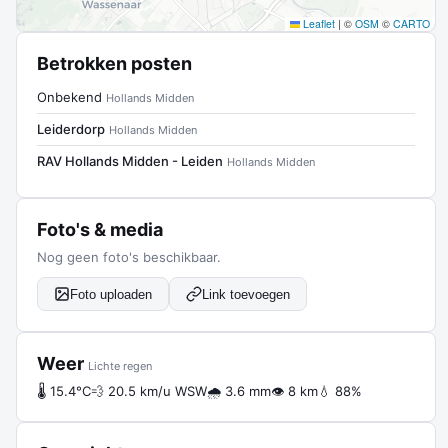
Leaflet
|
©
OSM
©
CARTO
Betrokken posten
Onbekend
Hollands Midden
Leiderdorp
Hollands Midden
RAV Hollands Midden - Leiden
Hollands Midden
Foto's & media
Nog geen foto's beschikbaar.
Foto uploaden
Link toevoegen
Weer
Lichte regen
🌡 15.4°C
💨 20.5 km/u WSW
🌧 3.6 mm
👁 8 km
💧 88%