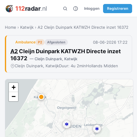
112
radar
.nl
Inloggen
Registreren
Home
›
Katwijk
›
A2 Cleijn Duinpark KATWZH Directe inzet 16372
08-06-2026 17:22
Ambulance
P2
Afgesloten
A2
Cleijn Duinpark KATWZH Directe inzet
16372
— Cleijn Duinpark, Katwijk
Cleijn Duinpark, Katwijk
Duur: 4u 2min
Hollands Midden
+
−