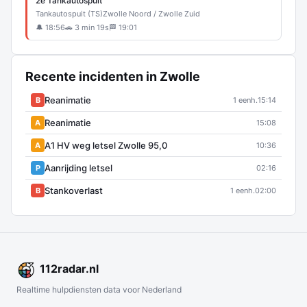
2e Tankautospuit
Tankautospuit (TS)
Zwolle Noord / Zwolle Zuid
🔔 18:56
🚗 3 min 19s
🏁 19:01
Recente incidenten in Zwolle
Reanimatie
B
1 eenh.
15:14
Reanimatie
A
15:08
A1 HV weg letsel Zwolle 95,0
A
10:36
Aanrijding letsel
P
02:16
Stankoverlast
B
1 eenh.
02:00
112
radar
.nl
Realtime hulpdiensten data voor Nederland