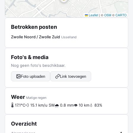
Leaflet
|
©
OSM
©
CARTO
Betrokken posten
Zwolle Noord / Zwolle Zuid
IJsselland
Foto's & media
Nog geen foto's beschikbaar.
Foto uploaden
Link toevoegen
Weer
Matige regen
🌡 17.1°C
💨 15.1 km/u SW
🌧 0.8 mm
👁 10 km
💧 83%
Overzicht