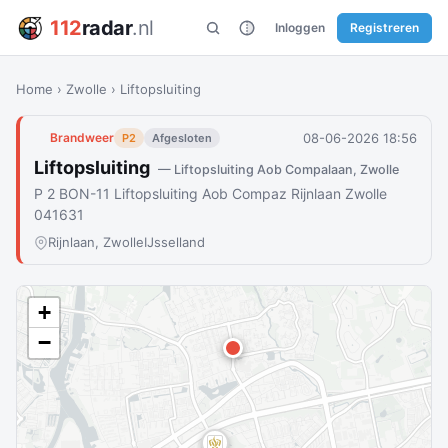
112
radar
.nl
Inloggen
Registreren
Home
›
Zwolle
›
Liftopsluiting
08-06-2026 18:56
Brandweer
P2
Afgesloten
Liftopsluiting
— Liftopsluiting Aob Compalaan, Zwolle
P 2 BON-11 Liftopsluiting Aob Compaz Rijnlaan Zwolle
041631
Rijnlaan, Zwolle
IJsselland
+
−