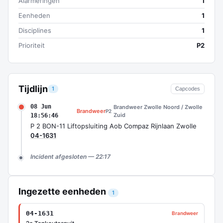
Alarmeringen
1
Eenheden
1
Disciplines
1
Prioriteit
P2
Tijdlijn
1
Capcodes
08 Jun
Brandweer Zwolle Noord / Zwolle
Brandweer
P2
Zuid
18:56:46
P 2 BON-11 Liftopsluiting Aob Compaz Rijnlaan Zwolle
04-1631
Incident afgesloten — 22:17
Ingezette eenheden
1
04-1631
Brandweer