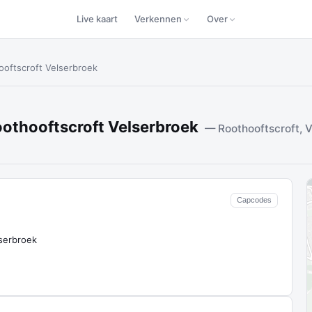
Live kaart
Verkennen
Over
hooftscroft Velserbroek
Roothooftscroft Velserbroek
— Roothooftscroft, 
Capcodes
serbroek