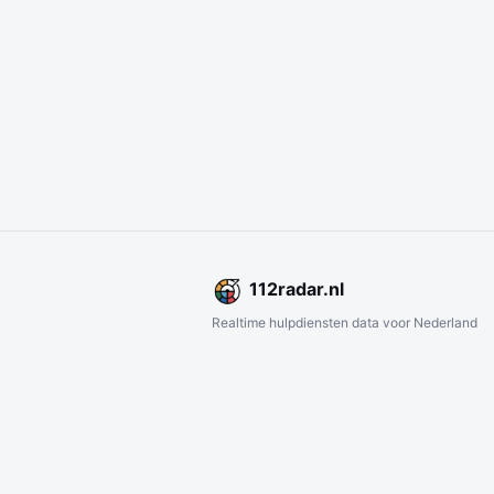
112
radar
.nl
Realtime hulpdiensten data voor Nederland