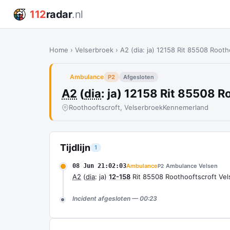
112
radar
.nl
Home
›
Velserbroek
›
A2 (dia: ja) 12158 Rit 85508 Root
Ambulance
P2
Afgesloten
A2
(
dia
: ja) 12158 Rit 85508 
Roothooftscroft, Velserbroek
Kennemerland
Tijdlijn
1
08 Jun 21:02:03
Ambulance
Ambulance Velsen
P2
A2
(
dia
: ja)
12-158
Rit 85508 Roothooftscroft Vel
Incident afgesloten — 00:23