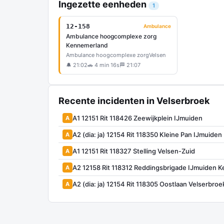
Ingezette eenheden
1
12-158
Ambulance
Ambulance hoogcomplexe zorg
Kennemerland
Ambulance hoogcomplexe zorg
Velsen
🔔 21:02
🚗 4 min 16s
🏁 21:07
Recente incidenten in Velserbroek
A1 12151 Rit 118426 Zeewijkplein IJmuiden
A
A2 (dia: ja) 12154 Rit 118350 Kleine Pan IJmuiden
A
A1 12151 Rit 118327 Stelling Velsen-Zuid
A
A2 12158 Rit 118312 Reddingsbrigade IJmuiden 
A
A2 (dia: ja) 12154 Rit 118305 Oostlaan Velserbroe
A