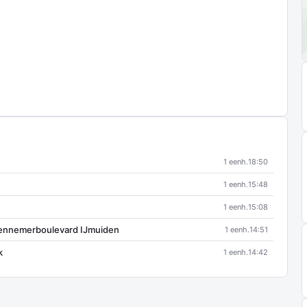
1 eenh.
18:50
1 eenh.
15:48
1 eenh.
15:08
Kennemerboulevard IJmuiden
1 eenh.
14:51
k
1 eenh.
14:42