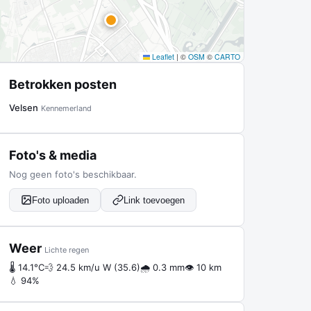
Leaflet
|
©
OSM
©
CARTO
Betrokken posten
Velsen
Kennemerland
Foto's & media
Nog geen foto's beschikbaar.
Foto uploaden
Link toevoegen
Weer
Lichte regen
🌡 14.1°C
💨 24.5 km/u W (35.6)
🌧 0.3 mm
👁 10 km
💧 94%