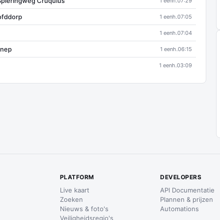
Spieringweg Cruquius
1 eenh.
07:29
ofddorp
1 eenh.
07:05
1 eenh.
07:04
nnep
1 eenh.
06:15
1 eenh.
03:09
PLATFORM
DEVELOPERS
Live kaart
API Documentatie
Zoeken
Plannen & prijzen
Nieuws & foto's
Automations
Veiligheidsregio's