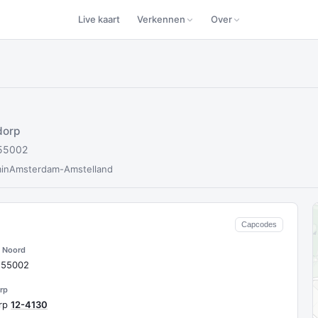
Live kaart
Verkennen
Over
dorp
 55002
in
Amsterdam-Amstelland
Capcodes
 Noord
 55002
rp
orp
12-4130