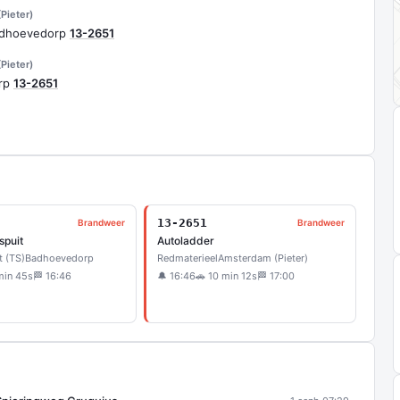
Pieter)
Badhoevedorp
13-2651
Pieter)
orp
13-2651
13-2651
Brandweer
Brandweer
spuit
Autoladder
t (TS)
Badhoevedorp
Redmaterieel
Amsterdam (Pieter)
min 45s
🏁 16:46
🔔 16:46
🚗 10 min 12s
🏁 17:00