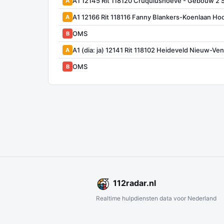
A1 12145 Rit 118120 Cruquiushoeve - Gebouw 2 
A
A1 12166 Rit 118116 Fanny Blankers-Koenlaan Ho
A
OMS
B
A1 (dia: ja) 12141 Rit 118102 Heideveld Nieuw-Ve
A
OMS
B
112
radar
.nl
Realtime hulpdiensten data voor Nederland