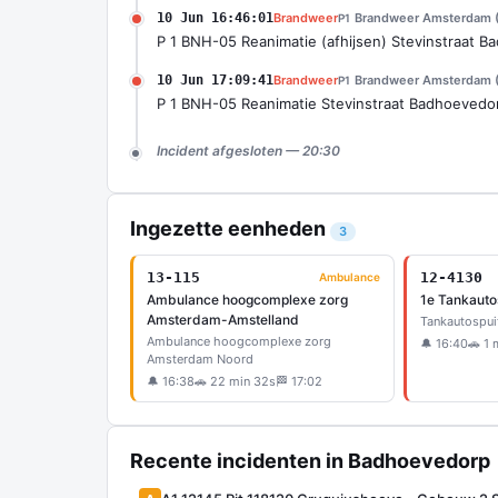
10 Jun 16:46:01
Brandweer
Brandweer Amsterdam (
P1
P 1 BNH-05 Reanimatie (afhijsen) Stevinstraat 
10 Jun 17:09:41
Brandweer
Brandweer Amsterdam (
P1
P 1 BNH-05 Reanimatie Stevinstraat Badhoeved
Incident afgesloten — 20:30
Ingezette eenheden
3
13-115
12-4130
Ambulance
Ambulance hoogcomplexe zorg
1e Tankauto
Amsterdam-Amstelland
Tankautospui
Ambulance hoogcomplexe zorg
🔔 16:40
🚗 1 
Amsterdam Noord
🔔 16:38
🚗 22 min 32s
🏁 17:02
Recente incidenten in Badhoevedorp