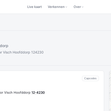
Live kaart
Verkennen
Over
ddorp
or Visch Hoofddorp 124230
Capcodes
oor Visch Hoofddorp
12-4230