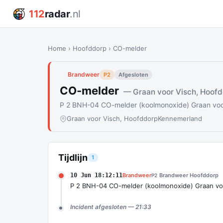
112
radar
.nl
Home
›
Hoofddorp
›
CO-melder
Brandweer
P2
Afgesloten
CO-melder
— Graan voor Visch, Hoof
P 2 BNH-04 CO-melder (koolmonoxide) Graan vo
Graan voor Visch, Hoofddorp
Kennemerland
Tijdlijn
1
10 Jun 18:12:11
Brandweer
Brandweer Hoofddorp
P2
P 2 BNH-04 CO-melder (koolmonoxide) Graan v
Incident afgesloten — 21:33