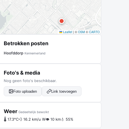
Leaflet
|
©
OSM
©
CARTO
Betrokken posten
Hoofddorp
Kennemerland
Foto's & media
Nog geen foto's beschikbaar.
Foto uploaden
Link toevoegen
Weer
Gedeeltelijk bewolkt
🌡 17.3°C
💨 16.2 km/u W
👁 10 km
💧 55%