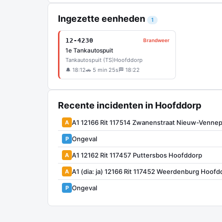
Ingezette eenheden
1
12-4230
Brandweer
1e Tankautospuit
Tankautospuit (TS)
Hoofddorp
🔔 18:12
🚗 5 min 25s
🏁 18:22
Recente incidenten in Hoofddorp
A1 12166 Rit 117514 Zwanenstraat Nieuw-Venne
A
Ongeval
P
A1 12162 Rit 117457 Puttersbos Hoofddorp
A
A1 (dia: ja) 12166 Rit 117452 Weerdenburg Hoofd
A
Ongeval
P