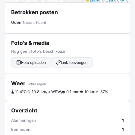
Leaflet
|
©
OSM
©
CARTO
Betrokken posten
Uden
Brabant-Noord
Foto's & media
Nog geen foto's beschikbaar.
Foto uploaden
Link toevoegen
Weer
Lichte regen
🌡 11.4°C
💨 10.8 km/u WSW
🌧 0.1 mm
👁 10 km
💧 87%
Overzicht
Alarmeringen
1
Eenheden
1