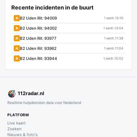
Recente incidenten in de buurt
B2 Uden Rit: 94009
A
1 eenh.
13:15
B2 Uden Rit: 94002
A
1 eenh.
13:04
B2 Uden Rit: 93977
A
1 eenh.
11:38
B2 Uden Rit: 93962
A
1 eenh.
11:04
B2 Uden Rit: 93944
A
1 eenh.
10:02
112
radar
.nl
Realtime hulpdiensten data voor Nederland
PLATFORM
Live kaart
Zoeken
Nieuws & foto's