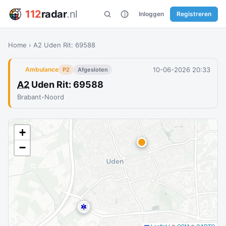
112
radar
.nl
Inloggen
Registreren
Home
›
A2 Uden Rit: 69588
10-06-2026 20:33
Ambulance
P2
Afgesloten
A2
Uden Rit: 69588
Brabant-Noord
+
−