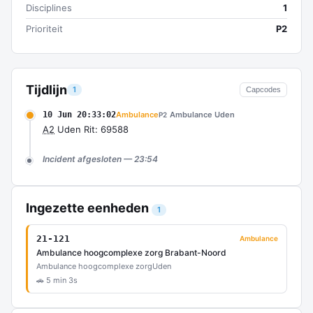
Disciplines
1
Prioriteit
P2
Tijdlijn
1
Capcodes
10 Jun 20:33:02
Ambulance
Ambulance Uden
P2
A2
Uden Rit: 69588
Incident afgesloten — 23:54
Ingezette eenheden
1
21-121
Ambulance
Ambulance hoogcomplexe zorg Brabant-Noord
Ambulance hoogcomplexe zorg
Uden
🚗 5 min 3s