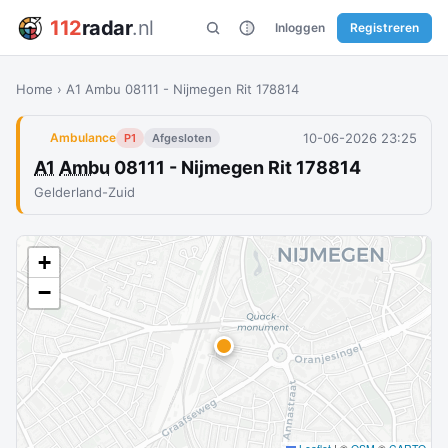
112
radar
.nl
Inloggen
Registreren
Home
›
A1 Ambu 08111 - Nijmegen Rit 178814
10-06-2026 23:25
Ambulance
P1
Afgesloten
A1
Ambu
08111 - Nijmegen Rit 178814
Gelderland-Zuid
+
−