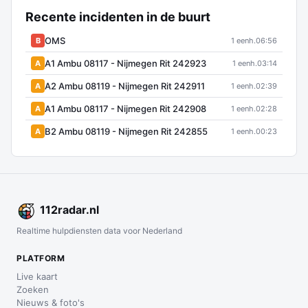
Recente incidenten in de buurt
OMS
B
1 eenh.
06:56
A1 Ambu 08117 - Nijmegen Rit 242923
A
1 eenh.
03:14
A2 Ambu 08119 - Nijmegen Rit 242911
A
1 eenh.
02:39
A1 Ambu 08117 - Nijmegen Rit 242908
A
1 eenh.
02:28
B2 Ambu 08119 - Nijmegen Rit 242855
A
1 eenh.
00:23
112
radar
.nl
Realtime hulpdiensten data voor Nederland
PLATFORM
Live kaart
Zoeken
Nieuws & foto's