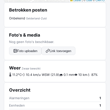
Leaflet
|
©
OSM
©
CARTO
Betrokken posten
Onbekend
Gelderland-Zuid
Foto's & media
Nog geen foto's beschikbaar.
Foto uploaden
Link toevoegen
Weer
Zwaar bewolkt
🌡 11.2°C
💨 10.4 km/u WSW (21.9)
🌧 0.1 mm
👁 10 km
💧 87%
Overzicht
Alarmeringen
1
Eenheden
1