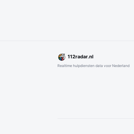
112
radar
.nl
Realtime hulpdiensten data voor Nederland