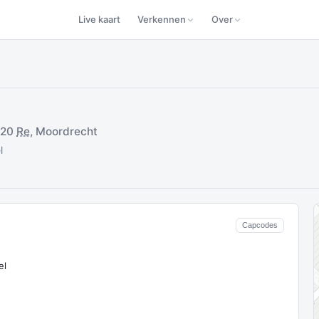
Live kaart
Verkennen
Over
A20
Re
, Moordrecht
l
Capcodes
el