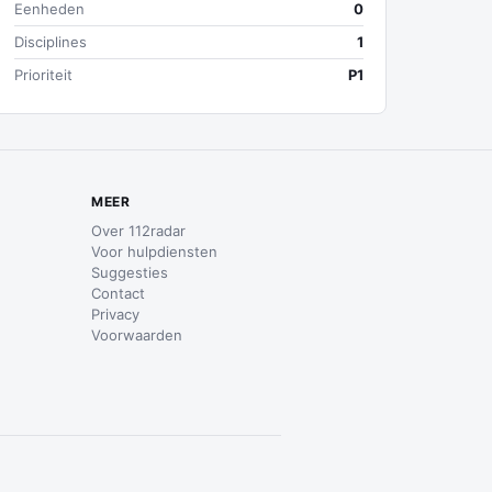
Eenheden
0
Disciplines
1
Prioriteit
P1
MEER
Over 112radar
Voor hulpdiensten
Suggesties
Contact
Privacy
Voorwaarden