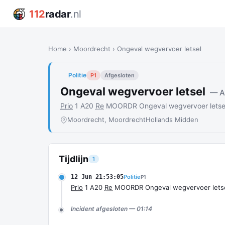
112
radar
.nl
Home
›
Moordrecht
›
Ongeval wegvervoer letsel
Politie
P1
Afgesloten
Ongeval wegvervoer letsel
— 
Prio
1 A20
Re
MOORDR Ongeval wegvervoer letse
Moordrecht, Moordrecht
Hollands Midden
Tijdlijn
1
12 Jun 21:53:05
Politie
P1
Prio
1 A20
Re
MOORDR Ongeval wegvervoer lets
Incident afgesloten — 01:14