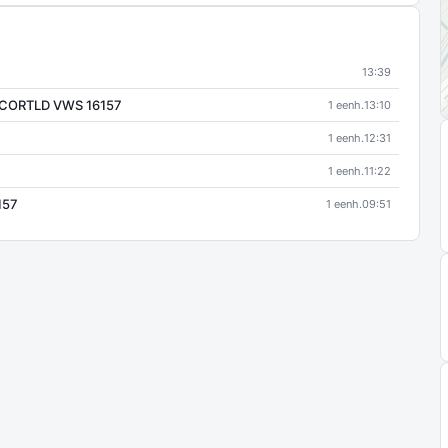
13:39
 CORTLD VWS 16157
1 eenh.
13:10
1 eenh.
12:31
1 eenh.
11:22
157
1 eenh.
09:51