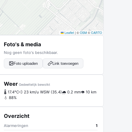
Leaflet
|
©
OSM
©
CARTO
Foto's & media
Nog geen foto's beschikbaar.
Foto uploaden
Link toevoegen
Weer
Gedeeltelijk bewolkt
🌡 17.4°C
💨 23 km/u WSW (35.4)
🌧 0.2 mm
👁 10 km
💧 88%
Overzicht
Alarmeringen
1