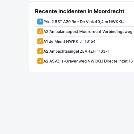
Recente incidenten in Moordrecht
Prio 2 BST A20 Re - De Vink 40,4 m NWKKIJ :
P
A2 Ambulancepost Moordrecht Verbindingsweg
A
A1 de Mient NWKKIJ : 16154
A
A2 Ambachtssingel ZEVHZH : 16371
A
A2 ASVZ 's-Gravenweg NWKKIJ Directe inzet 16
A