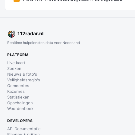
112
radar
.nl
Realtime hulpdiensten data voor Nederland
PLATFORM
Live kaart
Zoeken
Nieuws & foto's
Veiligheidsregio's
Gemeentes
Kazernes
Statistieken
Opschalingen
Woordenboek
DEVELOPERS
API Documentatie
Plannen & prijzen