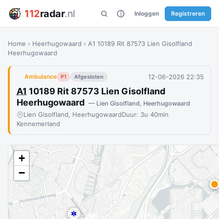
112
radar
.nl
Inloggen
Registreren
Home
›
Heerhugowaard
›
A1 10189 Rit 87573 Lien Gisolfland
Heerhugowaard
12-06-2026 22:35
Ambulance
P1
Afgesloten
A1
10189 Rit 87573 Lien Gisolfland
Heerhugowaard
— Lien Gisolfland, Heerhugowaard
Lien Gisolfland, Heerhugowaard
Duur: 3u 40min
Kennemerland
+
−