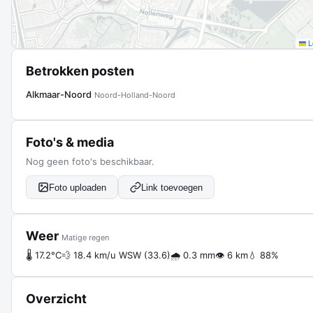
Le
Betrokken posten
Alkmaar-Noord
Noord-Holland-Noord
Foto's & media
Nog geen foto's beschikbaar.
Foto uploaden
Link toevoegen
Weer
Matige regen
🌡 17.2°C
💨 18.4 km/u WSW (33.6)
🌧 0.3 mm
👁 6 km
💧 88%
Overzicht