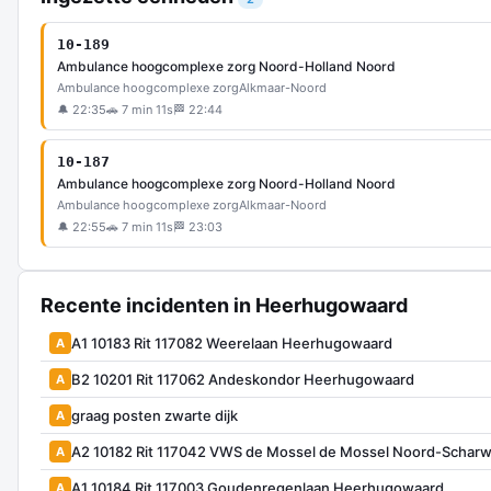
10-189
Ambulance hoogcomplexe zorg Noord-Holland Noord
Ambulance hoogcomplexe zorg
Alkmaar-Noord
🔔 22:35
🚗 7 min 11s
🏁 22:44
10-187
Ambulance hoogcomplexe zorg Noord-Holland Noord
Ambulance hoogcomplexe zorg
Alkmaar-Noord
🔔 22:55
🚗 7 min 11s
🏁 23:03
Recente incidenten in Heerhugowaard
A1 10183 Rit 117082 Weerelaan Heerhugowaard
A
B2 10201 Rit 117062 Andeskondor Heerhugowaard
A
graag posten zwarte dijk
A
A2 10182 Rit 117042 VWS de Mossel de Mossel Noord-Schar
A
A1 10184 Rit 117003 Goudenregenlaan Heerhugowaard
A