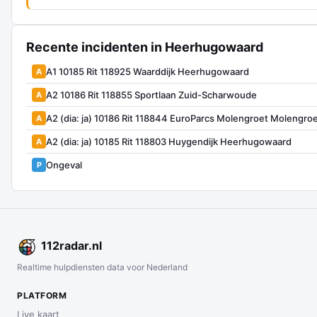
Recente incidenten in Heerhugowaard
A1 10185 Rit 118925 Waarddijk Heerhugowaard
A
A2 10186 Rit 118855 Sportlaan Zuid-Scharwoude
A
A2 (dia: ja) 10186 Rit 118844 EuroParcs Molengroet Moleng
A
A2 (dia: ja) 10185 Rit 118803 Huygendijk Heerhugowaard
A
Ongeval
P
112
radar
.nl
Realtime hulpdiensten data voor Nederland
PLATFORM
Live kaart