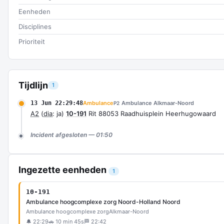
Eenheden
Disciplines
Prioriteit
Tijdlijn
1
13 Jun 22:29:48
Ambulance
Ambulance Alkmaar-Noord
P2
A2
(
dia
: ja)
10-191
Rit 88053 Raadhuisplein Heerhugowaard
Incident afgesloten — 01:50
Ingezette eenheden
1
10-191
Ambulance hoogcomplexe zorg Noord-Holland Noord
Ambulance hoogcomplexe zorg
Alkmaar-Noord
🔔 22:29
🚗 10 min 45s
🏁 22:42