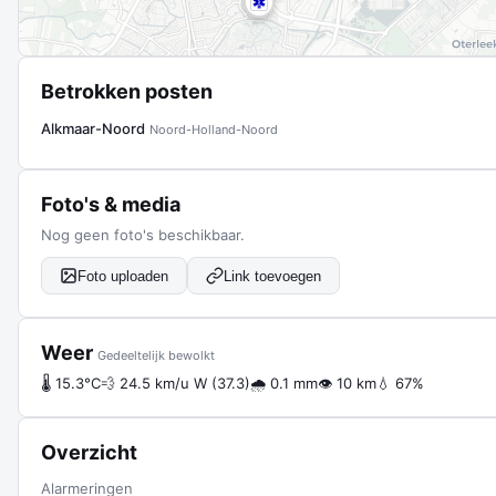
Betrokken posten
Alkmaar-Noord
Noord-Holland-Noord
Foto's & media
Nog geen foto's beschikbaar.
Foto uploaden
Link toevoegen
Weer
Gedeeltelijk bewolkt
🌡 15.3°C
💨 24.5 km/u W (37.3)
🌧 0.1 mm
👁 10 km
💧 67%
Overzicht
Alarmeringen