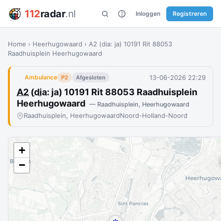
112
radar
.nl
Inloggen
Registreren
Home
›
Heerhugowaard
›
A2 (dia: ja) 10191 Rit 88053
Raadhuisplein Heerhugowaard
13-06-2026 22:29
Ambulance
P2
Afgesloten
A2
(
dia
: ja) 10191 Rit 88053 Raadhuisplein
Heerhugowaard
— Raadhuisplein, Heerhugowaard
Raadhuisplein, Heerhugowaard
Noord-Holland-Noord
+
−