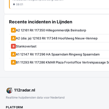
🔔 08:01
Recente incidenten in Lijnden
A2 12161 Rit 117350 Hillegommerdijk Beinsdorp
A
A2 (dia: ja) 12163 Rit 117348 Hoofdweg Nieuw-Vennep
A
Stankoverlast
B
A1 12147 Rit 117296 HA Spaarndam Ringweg Spaarndam
A
B1 11293 Rit 117286 KMAR Plaza Frontoffice Vertrekpassage S
A
112
radar
.nl
Realtime hulpdiensten data voor Nederland
PLATFORM