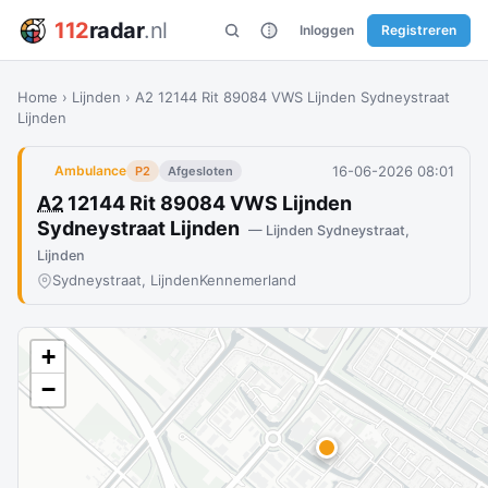
112
radar
.nl
Inloggen
Registreren
Home
›
Lijnden
›
A2 12144 Rit 89084 VWS Lijnden Sydneystraat
Lijnden
16-06-2026 08:01
Ambulance
P2
Afgesloten
A2
12144 Rit 89084 VWS Lijnden
Sydneystraat Lijnden
— Lijnden Sydneystraat,
Lijnden
Sydneystraat, Lijnden
Kennemerland
+
−