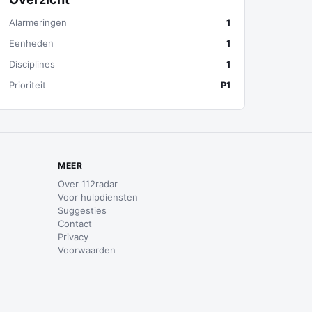
Alarmeringen
1
Eenheden
1
Disciplines
1
Prioriteit
P1
MEER
Over 112radar
Voor hulpdiensten
Suggesties
Contact
Privacy
Voorwaarden