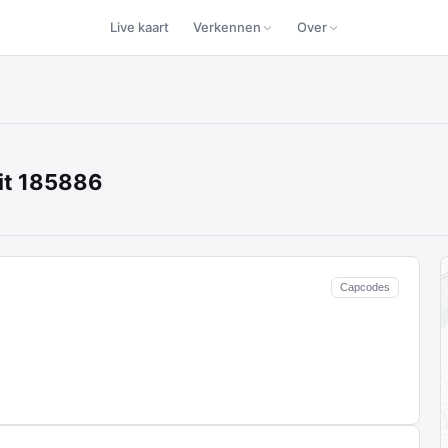
Live kaart
Verkennen
Over
it 185886
Capcodes