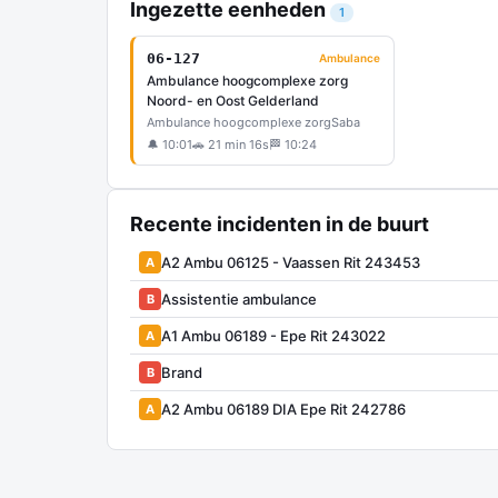
Ingezette eenheden
1
06-127
Ambulance
Ambulance hoogcomplexe zorg
Noord- en Oost Gelderland
Ambulance hoogcomplexe zorg
Saba
🔔 10:01
🚗 21 min 16s
🏁 10:24
Recente incidenten in de buurt
A2 Ambu 06125 - Vaassen Rit 243453
A
Assistentie ambulance
B
A1 Ambu 06189 - Epe Rit 243022
A
Brand
B
A2 Ambu 06189 DIA Epe Rit 242786
A