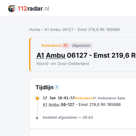
112
radar
.nl
Home
›
A1 Ambu 06127 - Emst 219,6 Rit 185886
Ambulance
P1
Afgesloten
A1
Ambu
06127 - Emst 219,6 R
Noord- en Oost-Gelderland
Tijdlijn
1
17 Jun 10:01:57
Ambulance
Ambulance Saba
P1
A1
Ambu
06-127
- Emst 219,6 Rit 185886
Incident afgesloten — 20:43