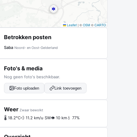
Leaflet
|
©
OSM
©
CARTO
Betrokken posten
Saba
Noord- en Oost-Gelderland
Foto's & media
Nog geen foto's beschikbaar.
Foto uploaden
Link toevoegen
Weer
Zwaar bewolkt
🌡 18.2°C
💨 11.2 km/u SW
👁 10 km
💧 77%
Overzicht