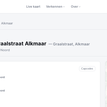
Live kaart
Verkennen
Over
t Alkmaar
Graalstraat Alkmaar
— Graalstraat, Alkmaar
-Noord
Capcodes
oord
oord