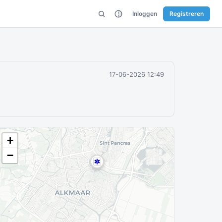
Inloggen
Registreren
17-06-2026 12:49
+
−