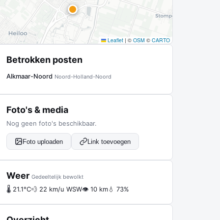
Leaflet
|
©
OSM
©
CARTO
Betrokken posten
Alkmaar-Noord
Noord-Holland-Noord
Foto's & media
Nog geen foto's beschikbaar.
Foto uploaden
Link toevoegen
Weer
Gedeeltelijk bewolkt
🌡 21.1°C
💨 22 km/u WSW
👁 10 km
💧 73%
Overzicht