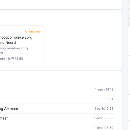
Ambulance
hoogcomplexe zorg
and Noord
oogcomplexe zorg
rd
min 41s
🏁 13:59
1 eenh.
14:12
10:54
eg Alkmaar
1 eenh.
10:23
kmaar
1 eenh.
08:58
1 eenh.
08:50