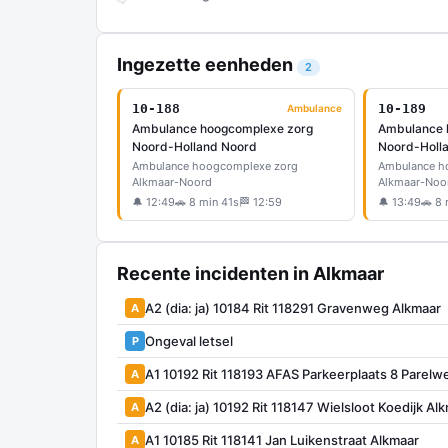
Ingezette eenheden
2
10-188
10-189
Ambulance
Ambulance hoogcomplexe zorg
Ambulance 
Noord-Holland Noord
Noord-Holl
Ambulance hoogcomplexe zorg
Ambulance h
Alkmaar-Noord
Alkmaar-Noo
🔔 12:49
🚗 8 min 41s
🏁 12:59
🔔 13:49
🚗 8 
Recente incidenten in Alkmaar
A2 (dia: ja) 10184 Rit 118291 Gravenweg Alkmaar
A
Ongeval letsel
P
A1 10192 Rit 118193 AFAS Parkeerplaats 8 Parelw
A
A2 (dia: ja) 10192 Rit 118147 Wielsloot Koedijk Al
A
A1 10185 Rit 118141 Jan Luikenstraat Alkmaar
A