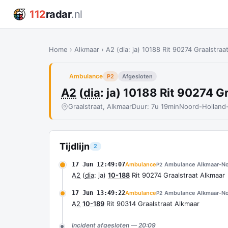
112
radar
.nl
Home
›
Alkmaar
›
A2 (dia: ja) 10188 Rit 90274 Graalstraa
Ambulance
P2
Afgesloten
A2
(
dia
: ja) 10188 Rit 90274 
Graalstraat, Alkmaar
Duur: 7u 19min
Noord-Holland
Tijdlijn
2
17 Jun 12:49:07
Ambulance
Ambulance Alkmaar-N
P2
A2
(
dia
: ja)
10-188
Rit 90274 Graalstraat Alkmaar
17 Jun 13:49:22
Ambulance
Ambulance Alkmaar-N
P2
A2
10-189
Rit 90314 Graalstraat Alkmaar
Incident afgesloten — 20:09