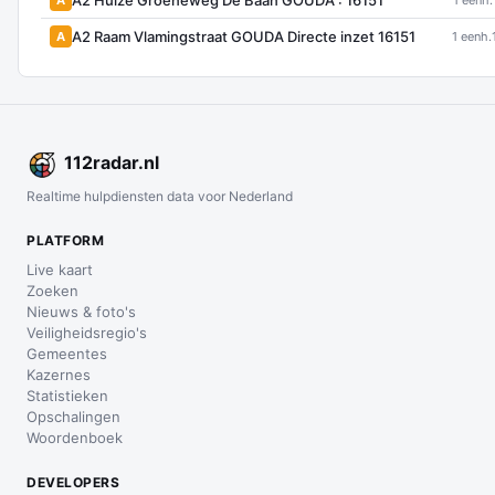
1 eenh.
A2 Raam Vlamingstraat GOUDA Directe inzet 16151
A
1 eenh.
112
radar
.nl
Realtime hulpdiensten data voor Nederland
PLATFORM
Live kaart
Zoeken
Nieuws & foto's
Veiligheidsregio's
Gemeentes
Kazernes
Statistieken
Opschalingen
Woordenboek
DEVELOPERS