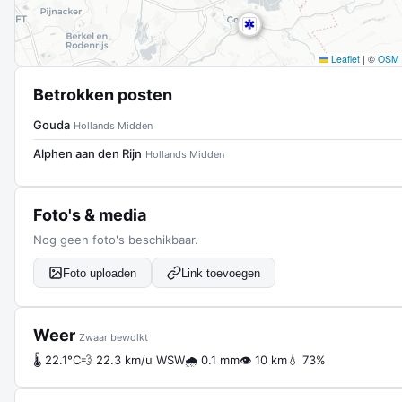
Leaflet
|
©
OSM
Betrokken posten
Gouda
Hollands Midden
Alphen aan den Rijn
Hollands Midden
Foto's & media
Nog geen foto's beschikbaar.
Foto uploaden
Link toevoegen
Weer
Zwaar bewolkt
🌡 22.1°C
💨 22.3 km/u WSW
🌧 0.1 mm
👁 10 km
💧 73%