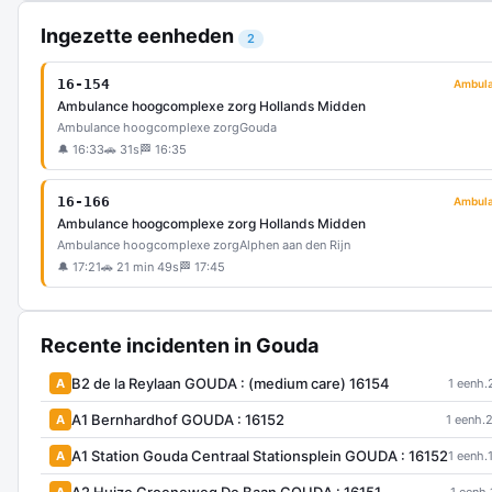
Ingezette eenheden
2
16-154
Ambul
Ambulance hoogcomplexe zorg Hollands Midden
Ambulance hoogcomplexe zorg
Gouda
🔔 16:33
🚗 31s
🏁 16:35
16-166
Ambul
Ambulance hoogcomplexe zorg Hollands Midden
Ambulance hoogcomplexe zorg
Alphen aan den Rijn
🔔 17:21
🚗 21 min 49s
🏁 17:45
Recente incidenten in Gouda
B2 de la Reylaan GOUDA : (medium care) 16154
A
1 eenh.
A1 Bernhardhof GOUDA : 16152
A
1 eenh.
A1 Station Gouda Centraal Stationsplein GOUDA : 16152
A
1 eenh.
A2 Huize Groeneweg De Baan GOUDA : 16151
A