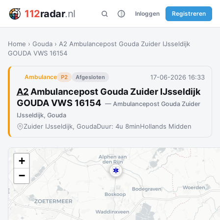
112
radar
.nl
Inloggen
Registreren
Home
›
Gouda
›
A2 Ambulancepost Gouda Zuider IJsseldijk
GOUDA VWS 16154
17-06-2026 16:33
Ambulance
P2
Afgesloten
A2
Ambulancepost Gouda Zuider IJsseldijk
GOUDA VWS 16154
— Ambulancepost Gouda Zuider
IJsseldijk, Gouda
Zuider IJsseldijk, Gouda
Duur: 4u 8min
Hollands Midden
+
−