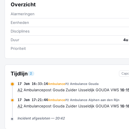
Overzicht
Alarmeringen
Eenheden
Disciplines
Duur
4u
Prioriteit
Tijdlijn
2
Capc
17 Jun 16:33:14
Ambulance
Ambulance Gouda
P2
A2
Ambulancepost Gouda Zuider IJsseldijk GOUDA VWS
16-1
17 Jun 17:21:44
Ambulance
Ambulance Alphen aan den Rijn
P2
A2
Ambulancepost Gouda Zuider IJsseldijk GOUDA VWS
16-1
Incident afgesloten — 20:42