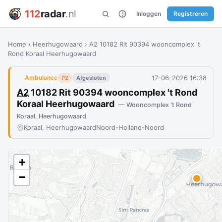
112
radar
.nl
Inloggen
Registreren
Home
›
Heerhugowaard
›
A2 10182 Rit 90394 wooncomplex 't
Rond Koraal Heerhugowaard
17-06-2026 16:38
Ambulance
P2
Afgesloten
A2
10182 Rit 90394 wooncomplex 't Rond
Koraal Heerhugowaard
— Wooncomplex 't Rond
Koraal, Heerhugowaard
Koraal, Heerhugowaard
Noord-Holland-Noord
+
−