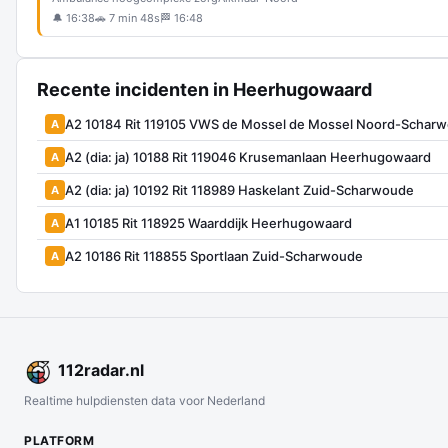
🔔 16:38
🚗 7 min 48s
🏁 16:48
Recente incidenten in Heerhugowaard
A2 10184 Rit 119105 VWS de Mossel de Mossel Noord-Schar
A
A2 (dia: ja) 10188 Rit 119046 Krusemanlaan Heerhugowaard
A
A2 (dia: ja) 10192 Rit 118989 Haskelant Zuid-Scharwoude
A
A1 10185 Rit 118925 Waarddijk Heerhugowaard
A
A2 10186 Rit 118855 Sportlaan Zuid-Scharwoude
A
112
radar
.nl
Realtime hulpdiensten data voor Nederland
PLATFORM