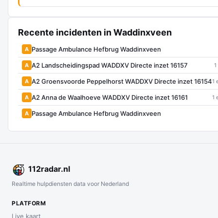
Recente incidenten in Waddinxveen
Passage Ambulance Hefbrug Waddinxveen
A
A2 Landscheidingspad WADDXV Directe inzet 16157
A
1
A2 Groensvoorde Peppelhorst WADDXV Directe inzet 16154
A
1 
A2 Anna de Waalhoeve WADDXV Directe inzet 16161
A
1 
Passage Ambulance Hefbrug Waddinxveen
A
112
radar
.nl
Realtime hulpdiensten data voor Nederland
PLATFORM
Live kaart