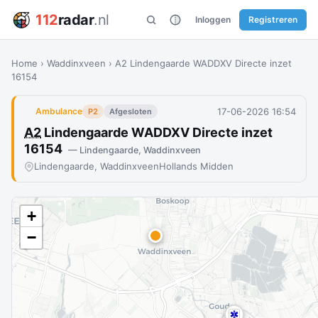
112
radar
.nl
Inloggen
Registreren
Home
›
Waddinxveen
›
A2 Lindengaarde WADDXV Directe inzet
16154
17-06-2026 16:54
Ambulance
P2
Afgesloten
A2
Lindengaarde WADDXV Directe inzet
16154
— Lindengaarde, Waddinxveen
Lindengaarde, Waddinxveen
Hollands Midden
+
−