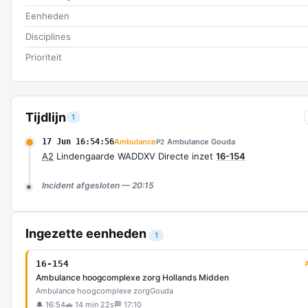
Eenheden
Disciplines
Prioriteit
Tijdlijn
1
17 Jun 16:54:56
Ambulance
Ambulance Gouda
P2
A2
Lindengaarde WADDXV Directe inzet
16-154
Incident afgesloten — 20:15
Ingezette eenheden
1
16-154
Ambulance hoogcomplexe zorg Hollands Midden
Ambulance hoogcomplexe zorg
Gouda
🔔 16:54
🚗 14 min 22s
🏁 17:10