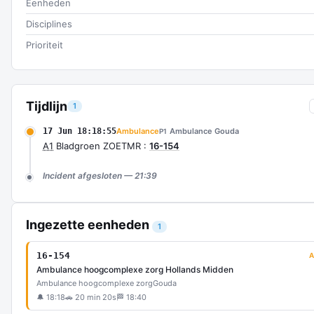
Eenheden
Disciplines
Prioriteit
Tijdlijn
1
17 Jun 18:18:55
Ambulance
Ambulance Gouda
P1
A1
Bladgroen ZOETMR :
16-154
Incident afgesloten — 21:39
Ingezette eenheden
1
16-154
A
Ambulance hoogcomplexe zorg Hollands Midden
Ambulance hoogcomplexe zorg
Gouda
🔔 18:18
🚗 20 min 20s
🏁 18:40