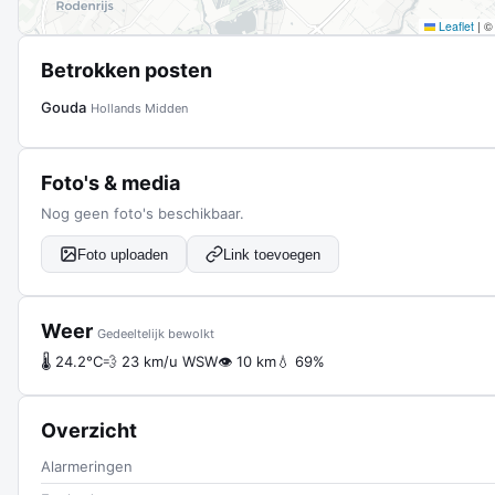
Leaflet
|
Betrokken posten
Gouda
Hollands Midden
Foto's & media
Nog geen foto's beschikbaar.
Foto uploaden
Link toevoegen
Weer
Gedeeltelijk bewolkt
🌡 24.2°C
💨 23 km/u WSW
👁 10 km
💧 69%
Overzicht
Alarmeringen