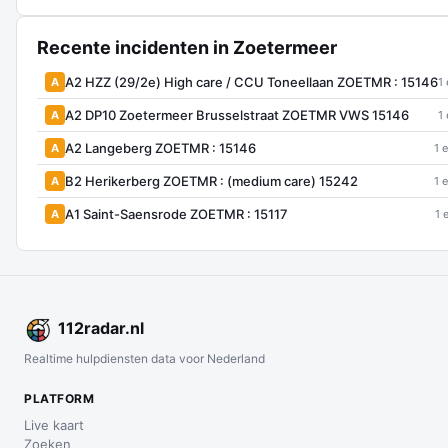
Recente incidenten in Zoetermeer
A2 HZZ (29/2e) High care / CCU Toneellaan ZOETMR : 15146
A
1
A2 DP10 Zoetermeer Brusselstraat ZOETMR VWS 15146
A
1
A2 Langeberg ZOETMR : 15146
A
1 
B2 Herikerberg ZOETMR : (medium care) 15242
A
1 
A1 Saint-Saensrode ZOETMR : 15117
A
1 
112
radar
.nl
Realtime hulpdiensten data voor Nederland
PLATFORM
Live kaart
Zoeken