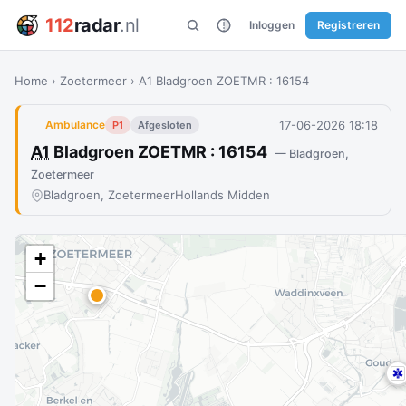
112
radar
.nl
Inloggen
Registreren
Home
›
Zoetermeer
›
A1 Bladgroen ZOETMR : 16154
17-06-2026 18:18
Ambulance
P1
Afgesloten
A1
Bladgroen ZOETMR : 16154
— Bladgroen,
Zoetermeer
Bladgroen, Zoetermeer
Hollands Midden
+
−