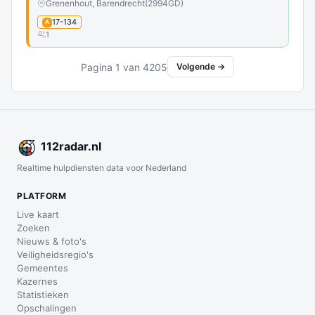
Grenenhout, Barendrecht
(2994GD)
17-134
A
1
Pagina 1 van 4205
Volgende →
112
radar
.nl
Realtime hulpdiensten data voor Nederland
PLATFORM
Live kaart
Zoeken
Nieuws & foto's
Veiligheidsregio's
Gemeentes
Kazernes
Statistieken
Opschalingen