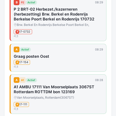
B
08:29
P2
Actief
P 2 BRT-02 Herbezet./kazerneren
(herbezetting) Brw. Berkel en Rodenrijs
Berkelse Poort Berkel en Rodenrijs 170732
Brw. Berkel En Rodenrijs Berkelse Poort Berkel En,
17-0732
B
1
A
08:29
Actief
Graag posten Oost
17-154
A
1
A
08:28
A1
Actief
A1 AMBU 17111 Van Moorselplaats 3067ST
Rotterdam ROTTDM bon 123169
Van Moorselplaats, Rotterdam
(3067ST)
17-111
A
1