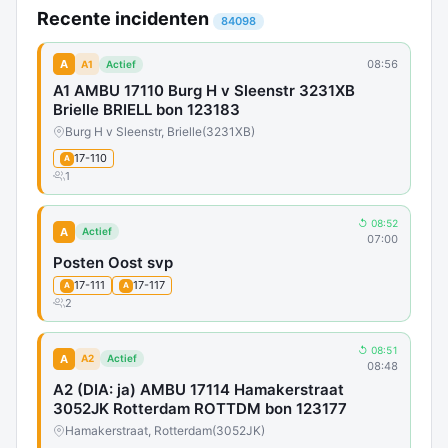
Recente incidenten
84098
A
08:56
A1
Actief
A1 AMBU 17110 Burg H v Sleenstr 3231XB
Brielle BRIELL bon 123183
Burg H v Sleenstr, Brielle
(3231XB)
17-110
A
1
↺ 08:52
A
Actief
07:00
Posten Oost svp
17-111
17-117
A
A
2
↺ 08:51
A
A2
Actief
08:48
A2 (DIA: ja) AMBU 17114 Hamakerstraat
3052JK Rotterdam ROTTDM bon 123177
Hamakerstraat, Rotterdam
(3052JK)