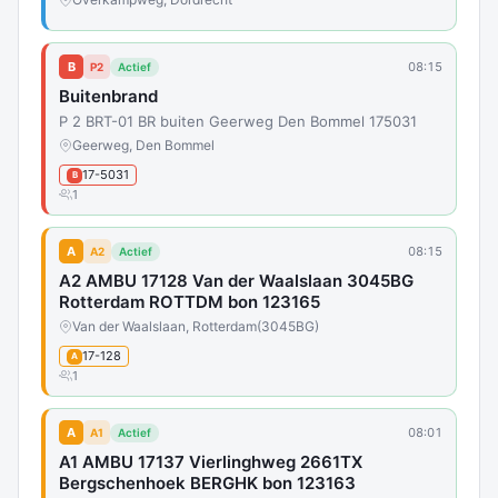
B
08:15
P2
Actief
Buitenbrand
P 2 BRT-01 BR buiten Geerweg Den Bommel 175031
Geerweg, Den Bommel
17-5031
B
1
A
08:15
A2
Actief
A2 AMBU 17128 Van der Waalslaan 3045BG
Rotterdam ROTTDM bon 123165
Van der Waalslaan, Rotterdam
(3045BG)
17-128
A
1
A
08:01
A1
Actief
A1 AMBU 17137 Vierlinghweg 2661TX
Bergschenhoek BERGHK bon 123163