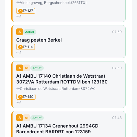
Vierlinghweg, Bergschenhoek
(2661TX)
17-137
A
1
A
07:59
Actief
Graag posten Berkel
17-114
A
1
A
07:50
A1
Actief
A1 AMBU 17140 Christiaan de Wetstraat
3072VA Rotterdam ROTTDM bon 123160
Christiaan de Wetstraat, Rotterdam
(3072VA)
17-140
A
1
A
07:43
A1
Actief
A1 AMBU 17134 Grenenhout 2994GD
Barendrecht BARDRT bon 123159