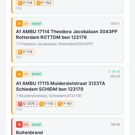
17-114
17-154
A
A
2
A
08:51
A1
Actief
A1 AMBU 17114 Theodora Jacobalaan 3043PP
Rotterdam ROTTDM bon 123179
Theodora Jacobalaan, Rotterdam
(3043PP)
17-114
A
1
↺ 08:48
A
A1
Actief
08:33
A1 AMBU 17115 Muiderslotstraat 3123TA
Schiedam SCHIDM bon 123170
Muiderslotstraat, Schiedam
(3123TB)
12-3170
17-115
17-161
B
A
A
3
B
08:48
P2
Actief
Buitenbrand