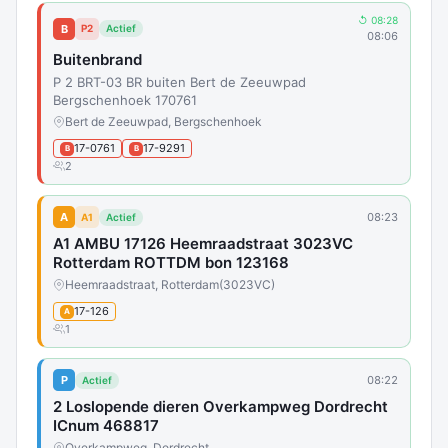
↺ 08:28
B
P2
Actief
08:06
Buitenbrand
P 2 BRT-03 BR buiten Bert de Zeeuwpad
Bergschenhoek 170761
Bert de Zeeuwpad, Bergschenhoek
17-0761
17-9291
B
B
2
A
08:23
A1
Actief
A1 AMBU 17126 Heemraadstraat 3023VC
Rotterdam ROTTDM bon 123168
Heemraadstraat, Rotterdam
(3023VC)
17-126
A
1
P
08:22
Actief
2 Loslopende dieren Overkampweg Dordrecht
ICnum 468817
Overkampweg, Dordrecht