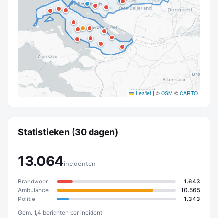
Leaflet
|
©
OSM
©
CARTO
Statistieken (30 dagen)
13.064
incidenten
Brandweer
1.643
Ambulance
10.565
Politie
1.343
Gem. 1,4 berichten per incident