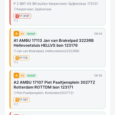
P 2 BRT-05 BR buiten Karperveen Spijkenisse 173131
Karperveen, Spijkenisse
17-3131
B
1
A
08:44
A1
Actief
A1 AMBU 17113 Jan van Brakelpad 3223RB
Hellevoetsluis HELLVS bon 123176
Jan van Brakelpad, Hellevoetsluis
(3223RB)
17-113
A
1
A
08:36
A2
Actief
A2 AMBU 17107 Piet Paaltjensplein 3027TZ
Rotterdam ROTTDM bon 123171
Piet Paaltjensplein, Rotterdam
(3027TZ)
17-107
A
1