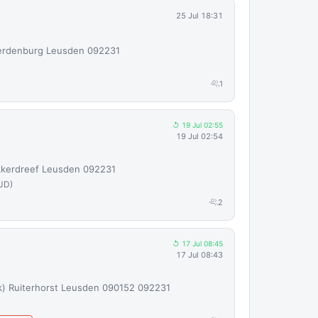
25 Jul 18:31
erdenburg Leusden 092231
1
↺ 19 Jul 02:55
19 Jul 02:54
kkerdreef Leusden 092231
JD)
2
↺ 17 Jul 08:45
17 Jul 08:43
k) Ruiterhorst Leusden 090152 092231