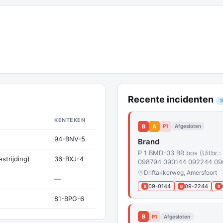
Recente incidenten
1
KENTEKEN
B
A
P1
Afgesloten
94-BNV-5
Brand
P 1 BMD-03 BR bos (Uitbr.
strijding)
36-BXJ-4
098794 090144 092244 0
Driftakkerweg, Amersfoort
—
09-0144
09-2244
B
B
B
81-BPG-6
B
P1
Afgesloten