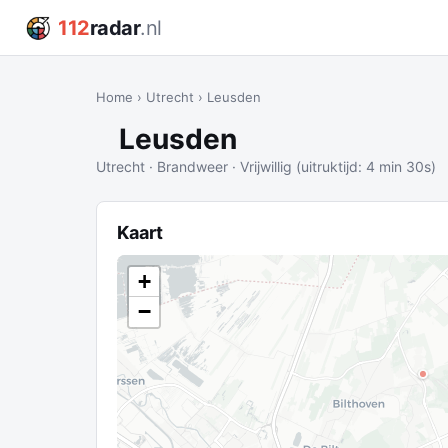
112
radar
.nl
Home
›
Utrecht
›
Leusden
Leusden
Utrecht · Brandweer · Vrijwillig (uitruktijd: 4 min 30s)
Kaart
+
−