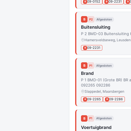
09-0152
09-2231
B
B
B
B
P2
Afgesloten
Buitensluiting
P 2 BMD-03 Buitensluitin
Hamersveldseweg, Leusden
09-2231
B
B
P1
Afgesloten
Brand
P 1 BMD-01 (Grote BR) BR a
092265 092286
Slappedel, Maarsbergen
09-2265
09-2286
B
B
B
P1
Afgesloten
Voertuigbrand