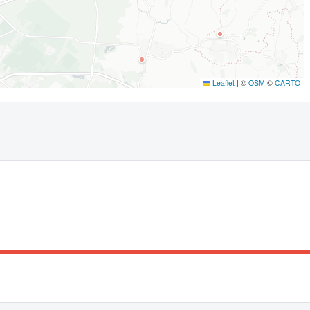
Leaflet
|
©
OSM
©
CARTO