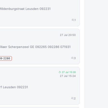
Wildenburgstraat Leusden 092231
1
27 Jul 20:50
illaer Scherpenzeel GE 092265 092286 071931
3
09-2286
↺ 27 Jul 15:26
27 Jul 15:24
Erf Leusden 092231
2