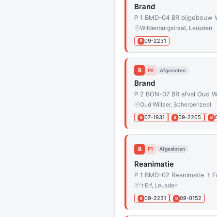
Brand
P 1 BMD-04 BR bijgebouw 
Wildenburgstraat, Leusden
09-2231
B
B
P2
Afgesloten
Brand
P 2 BON-07 BR afval Oud W
Oud Willaer, Scherpenzeel
07-1931
09-2265
B
B
B
B
P1
Afgesloten
Reanimatie
P 1 BMD-02 Reanimatie 't 
't Erf, Leusden
09-2231
09-0152
B
B