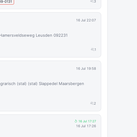
3
09-0131
16 Jul 22:07
g Hamersveldseweg Leusden 092231
1
16 Jul 19:58
grarisch (stal) (stal) Slappedel Maarsbergen
2
↺ 16 Jul 17:27
16 Jul 17:26