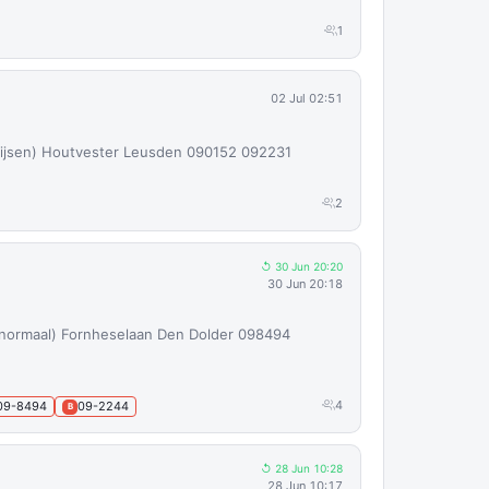
1
02 Jul 02:51
hijsen) Houtvester Leusden 090152 092231
2
↺ 30 Jun 20:20
30 Jun 20:18
: normaal) Fornheselaan Den Dolder 098494
4
09-8494
09-2244
B
↺ 28 Jun 10:28
28 Jun 10:17