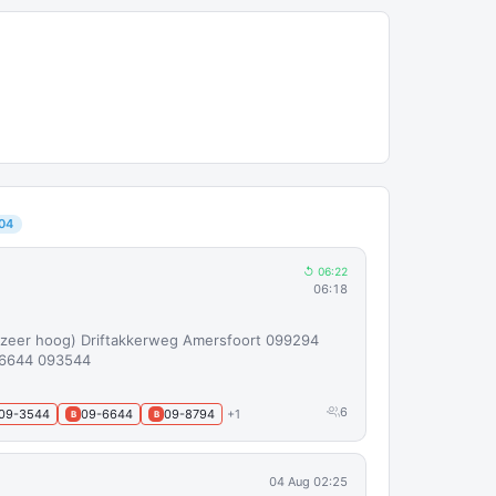
04
↺ 06:22
06:18
: zeer hoog) Driftakkerweg Amersfoort 099294
96644 093544
6
09-3544
09-6644
09-8794
+1
B
B
04 Aug 02:25