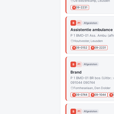
De Biezenkamp, Leusden
09-2231
B
B
P1
Afgesloten
Assistentie ambulance
P 1 BMD-01 Ass. Ambu (af
Houtvester, Leusden
09-0152
09-2231
B
B
B
P1
Afgesloten
Brand
P 1 BMD-01 BR bos (Uitbr.
091044 090744
Fornheselaan, Den Dolder
09-0744
09-1044
B
B
B
B
P1
Afgesloten