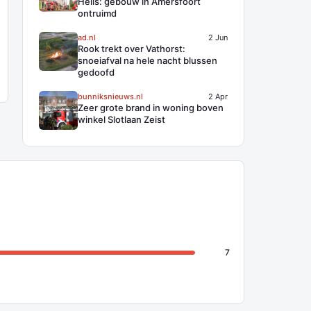
Heils: gebouw in Amersfoort
ontruimd
ad.nl
2 Jun
Rook trekt over Vathorst:
snoeiafval na hele nacht blussen
gedoofd
bunniksnieuws.nl
2 Apr
Zeer grote brand in woning boven
winkel Slotlaan Zeist
7