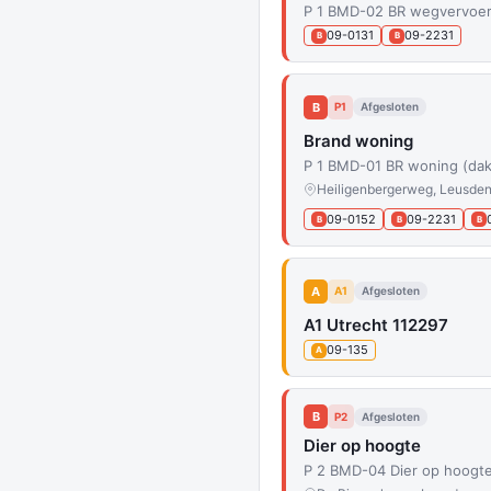
P 1 BMD-02 BR wegvervoer
09-0131
09-2231
B
B
B
P1
Afgesloten
Brand woning
P 1 BMD-01 BR woning (da
Heiligenbergerweg, Leusde
09-0152
09-2231
B
B
B
A
A1
Afgesloten
A1 Utrecht 112297
09-135
A
B
P2
Afgesloten
Dier op hoogte
P 2 BMD-04 Dier op hoogt