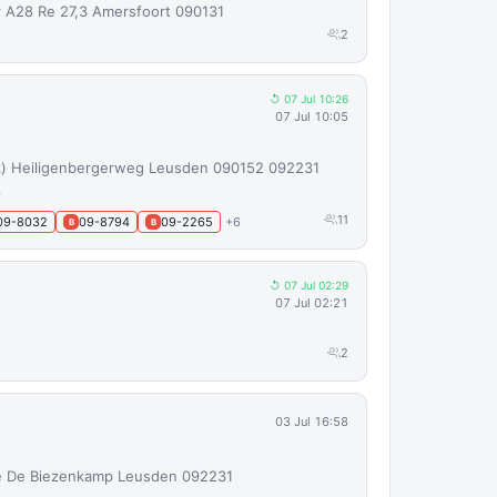
 A28 Re 27,3 Amersfoort 090131
2
↺ 07 Jul 10:26
07 Jul 10:05
k) Heiligenbergerweg Leusden 090152 092231
n
11
09-8032
09-8794
09-2265
+6
B
B
↺ 07 Jul 02:29
07 Jul 02:21
2
03 Jul 16:58
e De Biezenkamp Leusden 092231