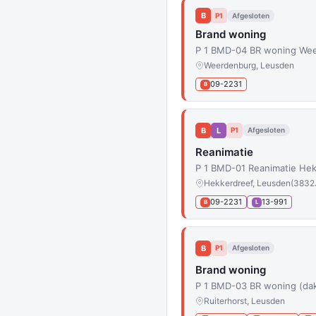
B
P1
Afgesloten
Brand woning
P 1 BMD-04 BR woning We
Weerdenburg, Leusden
09-2231
B
B
L
P1
Afgesloten
Reanimatie
P 1 BMD-01 Reanimatie He
Hekkerdreef, Leusden
(3832
09-2231
13-991
B
L
B
P1
Afgesloten
Brand woning
P 1 BMD-03 BR woning (da
Ruiterhorst, Leusden