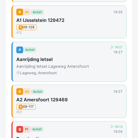
A
19:35
A1
Actief
A1 IJsselstein 129472
09-128
A
1
↺ 19:27
P
Actief
19:27
Aanrijding letsel
Aanrijding letsel Lageweg Amersfoort
Lageweg, Amersfoort
A
19:27
A2
Actief
A2 Amersfoort 129469
09-117
A
1
↺ 19:15
B
P1
Actief
19:04