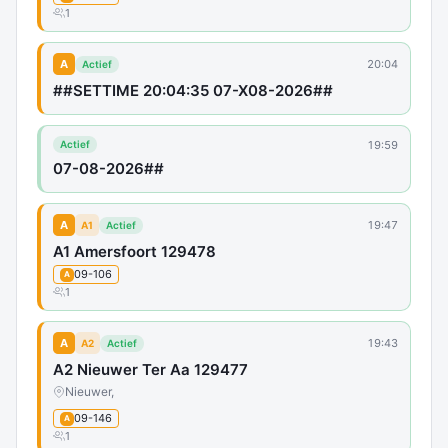
1
A
20:04
Actief
##SETTIME 20:04:35 07-X08-2026##
19:59
Actief
07-08-2026##
A
19:47
A1
Actief
A1 Amersfoort 129478
09-106
A
1
A
19:43
A2
Actief
A2 Nieuwer Ter Aa 129477
Nieuwer,
09-146
A
1