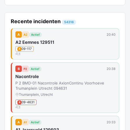
Recente incidenten
54316
A
20:40
A2
Actief
A2 Eemnes 129511
09-117
A
1
B
20:38
P2
Actief
Nacontrole
P 2 BMD-01 Nacontrole AxionContinu Voorhoeve
Trumanplein Utrecht 094631
Trumanplein, Utrecht
09-4631
B
1
A
20:33
A1
Actief
A1 Jaarsveld 129503