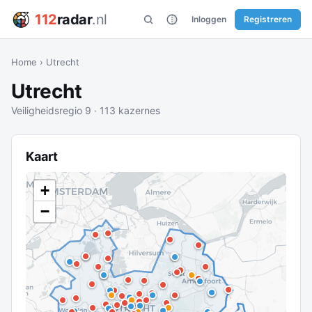
112
radar
.nl
Inloggen
Registreren
Home
›
Utrecht
Utrecht
Veiligheidsregio 9 · 113 kazernes
Kaart
+
−