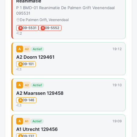
Reanimatie
P 1 BMD-01 Reanimatie De Palmen Grift Veenendaal
095531
De Palmen Grift, Veenendaal
09-5531
09-5552
B
B
2
A
19:12
A2
Actief
A2 Doorn 129461
09-101
A
1
A
19:10
A2
Actief
A2 Maarssen 129458
09-146
A
1
A
19:09
A1
Actief
A1 Utrecht 129456
09-132
A