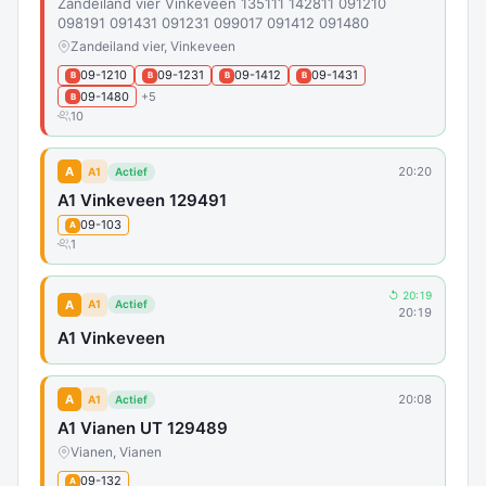
Zandeiland vier Vinkeveen 135111 142811 091210
098191 091431 091231 099017 091412 091480
Zandeiland vier, Vinkeveen
09-1210
09-1231
09-1412
09-1431
B
B
B
B
09-1480
+5
B
10
A
20:20
A1
Actief
A1 Vinkeveen 129491
09-103
A
1
↺ 20:19
A
A1
Actief
20:19
A1 Vinkeveen
A
20:08
A1
Actief
A1 Vianen UT 129489
Vianen, Vianen
09-132
A