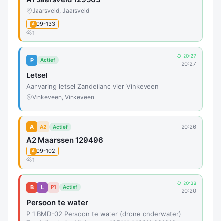
Jaarsveld, Jaarsveld
09-133
A
1
↺ 20:27
P
Actief
20:27
Letsel
Aanvaring letsel Zandeiland vier Vinkeveen
Vinkeveen, Vinkeveen
A
20:26
A2
Actief
A2 Maarssen 129496
09-102
A
1
↺ 20:23
B
L
P1
Actief
20:20
Persoon te water
P 1 BMD-02 Persoon te water (drone onderwater)