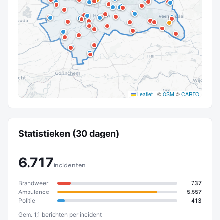
Leaflet
|
©
OSM
©
CARTO
Statistieken (30 dagen)
6.717
incidenten
Brandweer
737
Ambulance
5.557
Politie
413
Gem. 1,1 berichten per incident