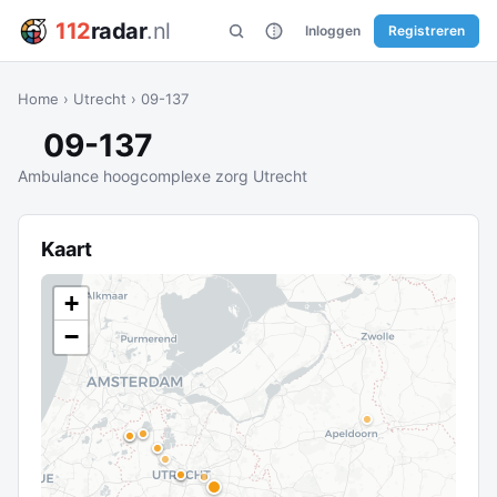
112
radar
.nl
Inloggen
Registreren
Home
›
Utrecht
›
09-137
09-137
Ambulance hoogcomplexe zorg Utrecht
Kaart
+
−