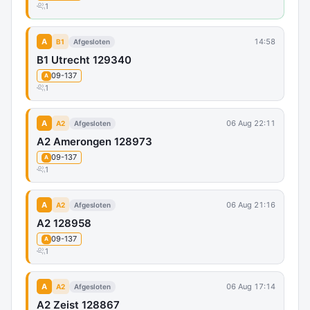
1
A
14:58
B1
Afgesloten
B1 Utrecht 129340
09-137
A
1
A
06 Aug 22:11
A2
Afgesloten
A2 Amerongen 128973
09-137
A
1
A
06 Aug 21:16
A2
Afgesloten
A2 128958
09-137
A
1
A
06 Aug 17:14
A2
Afgesloten
A2 Zeist 128867