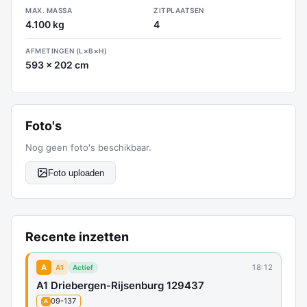
MAX. MASSA
ZITPLAATSEN
4.100 kg
4
AFMETINGEN (L×B×H)
593 x 202 cm
Foto's
Nog geen foto's beschikbaar.
Foto uploaden
Recente inzetten
A
18:12
A1
Actief
A1 Driebergen-Rijsenburg 129437
09-137
A