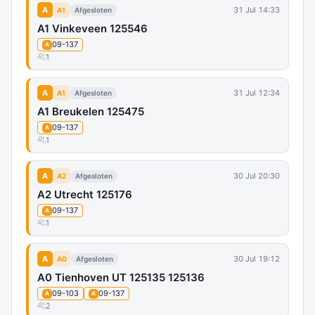
A
31 Jul 14:33
A1
Afgesloten
A1 Vinkeveen 125546
09-137
A
1
A
31 Jul 12:34
A1
Afgesloten
A1 Breukelen 125475
09-137
A
1
A
30 Jul 20:30
A2
Afgesloten
A2 Utrecht 125176
09-137
A
1
A
30 Jul 19:12
A0
Afgesloten
A0 Tienhoven UT 125135 125136
09-103
09-137
A
A
2