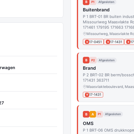
B
P1
Afgesloten
Buitenbrand
P 1 BRT-01 BR buiten indu
Missouriweg Maasvlakte Ro
171461 179195 171663 1716
Missouriweg, Maasvlakte R
17-0451
17-1431
17
B
B
B
B
P2
Afgesloten
rwagen
Brand
P 2 BRT-02 BR berm/bossc
171431 363711
Maasvlakteboulevard, Maas
17-1431
B
27
B
A
P1
Afgesloten
OMS
P 1 BRT-06 OMS drukknopm