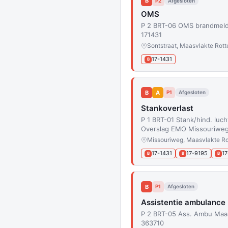
B
P2
Afgesloten
OMS
P 2 BRT-06 OMS brandmeldi
171431
Sontstraat, Maasvlakte Rot
17-1431
B
B
A
P1
Afgesloten
Stankoverlast
P 1 BRT-01 Stank/hind. luc
Overslag EMO Missouriweg
Missouriweg, Maasvlakte R
17-1431
17-9195
17
B
B
B
B
P1
Afgesloten
Assistentie ambulance
P 2 BRT-05 Ass. Ambu Maa
363710