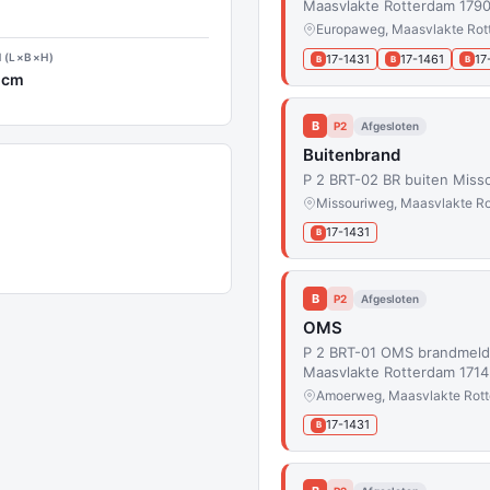
Maasvlakte Rotterdam 1790
Europaweg, Maasvlakte Rot
 (L×B×H)
17-1431
17-1461
17
B
B
B
 cm
B
P2
Afgesloten
Buitenbrand
P 2 BRT-02 BR buiten Miss
Missouriweg, Maasvlakte R
17-1431
B
B
P2
Afgesloten
OMS
P 2 BRT-01 OMS brandmeld
Maasvlakte Rotterdam 1714
Amoerweg, Maasvlakte Rot
17-1431
B