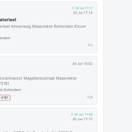
↺ 02 Jul 17:17
02 Jul 17:14
terieel
erieel Amoerweg Maasvlakte Rotterdam ICnum
terdam
1
30 Jun 16:02
(vrachtauto) Magallanesstraat Maasvlakte
72181
te Rotterdam
3
-2181
↺ 26 Jun 17:55
26 Jun 17:15