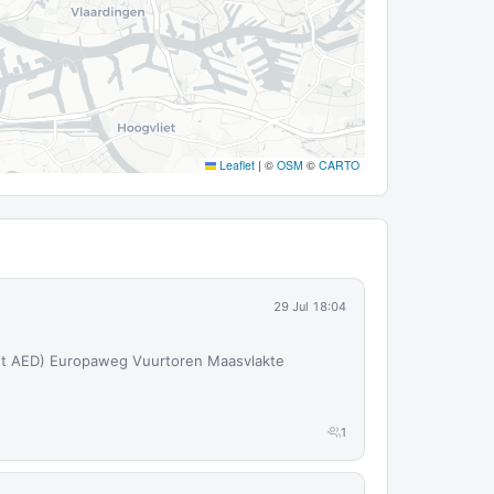
Leaflet
|
©
OSM
©
CARTO
29 Jul 18:04
zet AED) Europaweg Vuurtoren Maasvlakte
1