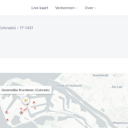
Live kaart
Verkennen
Over
Colorado)
›
17-1431
Gezamelijke Brandweer (Colorado)