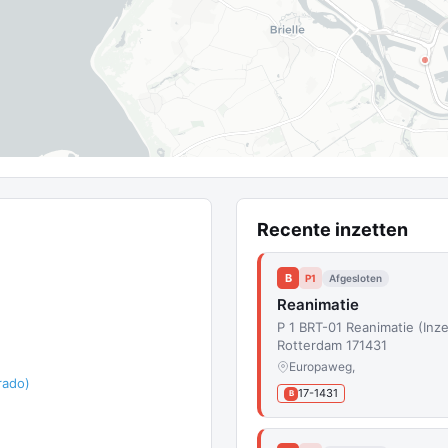
Recente inzetten
B
P1
Afgesloten
Reanimatie
P 1 BRT-01 Reanimatie (In
Rotterdam 171431
Europaweg,
rado)
17-1431
B