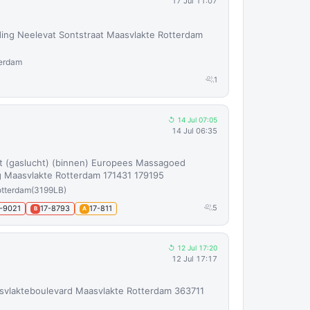
17 Jul 11:07
ng Neelevat Sontstraat Maasvlakte Rotterdam
terdam
1
↺ 14 Jul 07:05
14 Jul 06:35
ht (gaslucht) (binnen) Europees Massagoed
 Maasvlakte Rotterdam 171431 179195
otterdam
(3199LB)
5
-9021
17-8793
17-811
B
A
↺ 12 Jul 17:20
12 Jul 17:17
svlakteboulevard Maasvlakte Rotterdam 363711