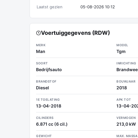
Laatst gezien
05-08-2026 10:12
Voertuiggegevens (RDW)
MERK
MODEL
Man
Tgm
SOORT
INRICHTING
Bedrijfsauto
Brandwee
BRANDSTOF
BOUWJAAR
Diesel
2018
1E TOELATING
APK TOT
13-04-2018
13-04-20
CILINDERS
VERMOGEN
6.871 cc (6 cil.)
213,0 kW
GEWICHT
MAX. MASSA