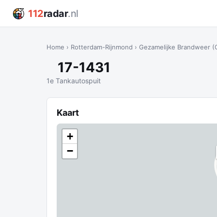
112
radar
.nl
Home
›
Rotterdam-Rijnmond
›
Gezamelijke Brandweer (
17-1431
1e Tankautospuit
Kaart
+
−