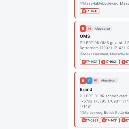
Maasvlakteboulevard, Maas
17-1431
B
B
P1
Afgesloten
OMS
P 1 BRT-05 OMS gev. stof 
Rotterdam 179021 171431 
Makassarstraat, Maasvlakte
17-1431
17-9021
1
B
B
B
B
P
P1
Afgesloten
Brand
P 1 BRT-01 BR scheepvaart
178792 178795 170931 1714
171481
Merseyweg, Botlek Rotterd
17-0931
17-1431
17
B
B
B