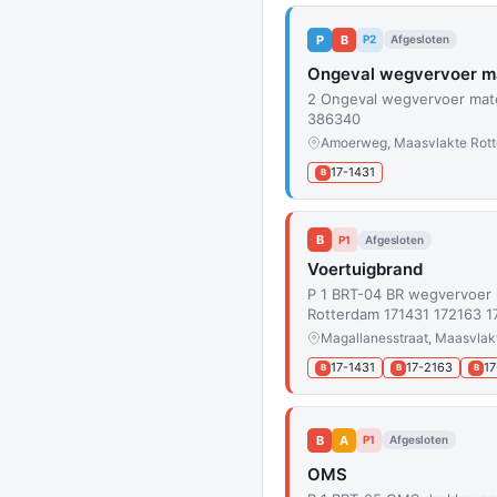
P
B
P2
Afgesloten
Ongeval wegvervoer ma
2 Ongeval wegvervoer mat
386340
Amoerweg, Maasvlakte Rot
17-1431
B
B
P1
Afgesloten
Voertuigbrand
P 1 BRT-04 BR wegvervoer 
Rotterdam 171431 172163 1
Magallanesstraat, Maasvlak
17-1431
17-2163
17
B
B
B
B
A
P1
Afgesloten
OMS