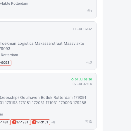
vlakte Rotterdam
1
11 Jul 16:32
Broekman Logistics Makassarstraat Maasvlakte
179093
 Rotterdam
3
7-9093
↺ 07 Jul 08:36
07 Jul 07:14
 (zeeschip) Geulhaven Botlek Rotterdam 179091
31 179193 173151 172031 171931 179093 179288
am
13
-1481
17-1931
17-3151
+8
B
B