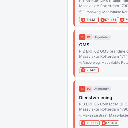
P 1 BRT-05 OMS drukknopm
Maasvlakte Rotterdam 1790
Europaweg, Maasvlakte Rot
17-1431
17-1461
17
B
B
B
B
P2
Afgesloten
OMS
P 2 BRT-02 OMS brandmeld
Maasvlakte Rotterdam 1714
Amoerweg, Maasvlakte Rot
17-1431
B
B
P2
Afgesloten
Dienstverlening
P 3 BRT-05 Contact MKB (O
Maasvlakte Rotterdam 179
Makassarstraat, Maasvlakte
17-9093
17-1431
B
B