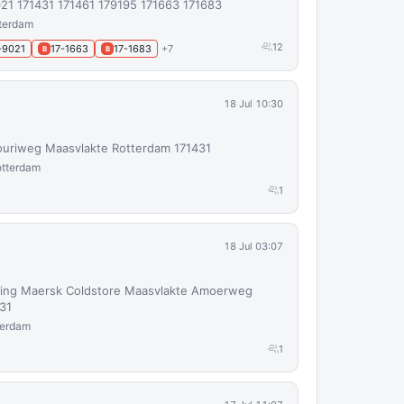
21 171431 171461 179195 171663 171683
terdam
12
-9021
17-1663
17-1683
+7
B
B
18 Jul 10:30
ouriweg Maasvlakte Rotterdam 171431
otterdam
1
18 Jul 03:07
ing Maersk Coldstore Maasvlakte Amoerweg
31
terdam
1