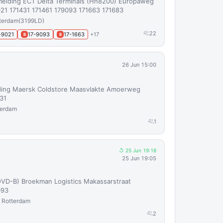
elding ECT Delta Terminals (Hn8200) Europaweg
21 171431 171461 179093 171663 171683
terdam
(3199LD)
22
-9021
17-9093
17-1663
+17
B
B
26 Jun 15:00
ing Maersk Coldstore Maasvlakte Amoerweg
31
terdam
1
↺ 25 Jun 19:18
25 Jun 19:05
VD-B) Broekman Logistics Makassarstraat
093
 Rotterdam
2