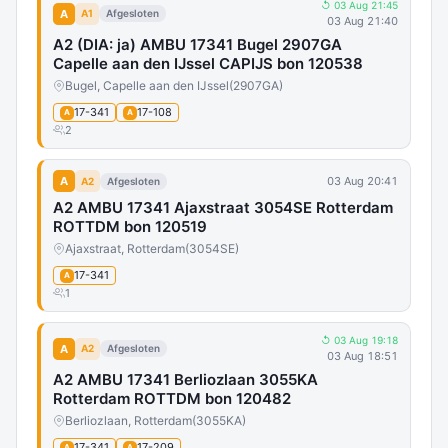
↺ 03 Aug 21:45
A
A1
Afgesloten
03 Aug 21:40
A2 (DIA: ja) AMBU 17341 Bugel 2907GA
Capelle aan den IJssel CAPIJS bon 120538
Bugel, Capelle aan den IJssel
(2907GA)
17-341
17-108
A
A
2
A
03 Aug 20:41
A2
Afgesloten
A2 AMBU 17341 Ajaxstraat 3054SE Rotterdam
ROTTDM bon 120519
Ajaxstraat, Rotterdam
(3054SE)
17-341
A
1
↺ 03 Aug 19:18
A
A2
Afgesloten
03 Aug 18:51
A2 AMBU 17341 Berliozlaan 3055KA
Rotterdam ROTTDM bon 120482
Berliozlaan, Rotterdam
(3055KA)
17-341
17-209
A
A