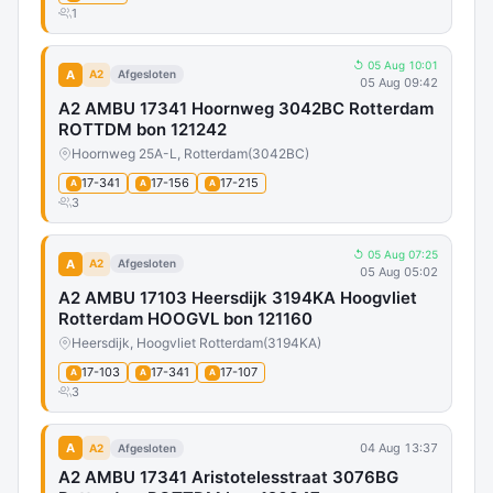
1
↺ 05 Aug 10:01
A
A2
Afgesloten
05 Aug 09:42
A2 AMBU 17341 Hoornweg 3042BC Rotterdam
ROTTDM bon 121242
Hoornweg 25A-L, Rotterdam
(3042BC)
17-341
17-156
17-215
A
A
A
3
↺ 05 Aug 07:25
A
A2
Afgesloten
05 Aug 05:02
A2 AMBU 17103 Heersdijk 3194KA Hoogvliet
Rotterdam HOOGVL bon 121160
Heersdijk, Hoogvliet Rotterdam
(3194KA)
17-103
17-341
17-107
A
A
A
3
A
04 Aug 13:37
A2
Afgesloten
A2 AMBU 17341 Aristotelesstraat 3076BG