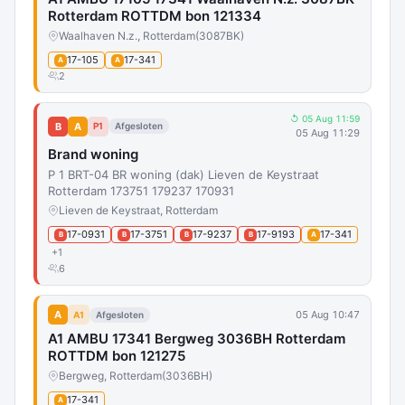
Rotterdam ROTTDM bon 121334
Waalhaven N.z., Rotterdam
(3087BK)
17-105
17-341
A
A
2
↺ 05 Aug 11:59
B
A
P1
Afgesloten
05 Aug 11:29
Brand woning
P 1 BRT-04 BR woning (dak) Lieven de Keystraat
Rotterdam 173751 179237 170931
Lieven de Keystraat, Rotterdam
17-0931
17-3751
17-9237
17-9193
17-341
B
B
B
B
A
+1
6
A
05 Aug 10:47
A1
Afgesloten
A1 AMBU 17341 Bergweg 3036BH Rotterdam
ROTTDM bon 121275
Bergweg, Rotterdam
(3036BH)
17-341
A