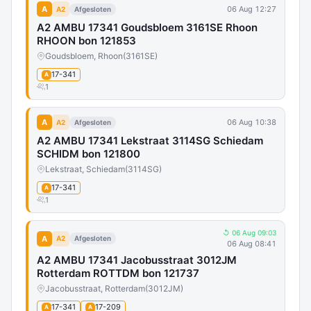
A
06 Aug 12:27
A2
Afgesloten
A2 AMBU 17341 Goudsbloem 3161SE Rhoon
RHOON bon 121853
Goudsbloem, Rhoon
(3161SE)
17-341
A
1
A
06 Aug 10:38
A2
Afgesloten
A2 AMBU 17341 Lekstraat 3114SG Schiedam
SCHIDM bon 121800
Lekstraat, Schiedam
(3114SG)
17-341
A
1
↺ 06 Aug 09:03
A
A2
Afgesloten
06 Aug 08:41
A2 AMBU 17341 Jacobusstraat 3012JM
Rotterdam ROTTDM bon 121737
Jacobusstraat, Rotterdam
(3012JM)
17-341
17-209
A
A