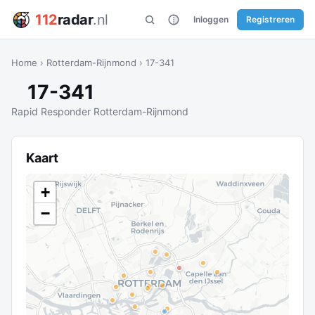
112
radar
.nl
Inloggen
Registreren
Home
›
Rotterdam-Rijnmond
›
17-341
17-341
Rapid Responder Rotterdam-Rijnmond
Kaart
+
−