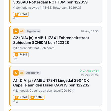
3026AG Rotterdam ROTTDM bon 122359
Schiedamseweg 111B-BE, Rotterdam
(3026AG)
17-341
A
1
A
07 Aug 11:50
A2
Afgesloten
A2 (DIA: ja) AMBU 17341 Fahrenheitstraat
Schiedam SCHIDM bon 122328
Fahrenheitstraat, Schiedam
17-341
A
1
↺ 07 Aug 07:54
A
A1
Afgesloten
07 Aug 07:52
A1 (DIA: ja) AMBU 17341 Lingedal 2904CK
Capelle aan den IJssel CAPIJS bon 122232
Lingedal, Capelle aan den IJssel
(2904CK)
17-341
17-102
A
A
2