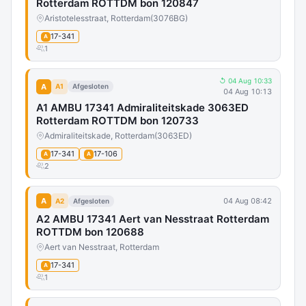
Rotterdam ROTTDM bon 120847
Aristotelesstraat, Rotterdam
(3076BG)
17-341
A
1
↺ 04 Aug 10:33
A
A1
Afgesloten
04 Aug 10:13
A1 AMBU 17341 Admiraliteitskade 3063ED
Rotterdam ROTTDM bon 120733
Admiraliteitskade, Rotterdam
(3063ED)
17-341
17-106
A
A
2
A
04 Aug 08:42
A2
Afgesloten
A2 AMBU 17341 Aert van Nesstraat Rotterdam
ROTTDM bon 120688
Aert van Nesstraat, Rotterdam
17-341
A
1