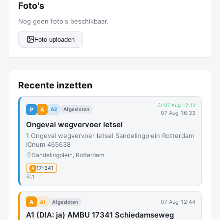
Foto's
Nog geen foto's beschikbaar.
Foto uploaden
Recente inzetten
↺ 07 Aug 17:12
P
A
A2
Afgesloten
07 Aug 16:33
Ongeval wegvervoer letsel
1 Ongeval wegvervoer letsel Sandelingplein Rotterdam
ICnum 465638
Sandelingplein, Rotterdam
17-341
A
1
A
07 Aug 12:44
A1
Afgesloten
A1 (DIA: ja) AMBU 17341 Schiedamseweg