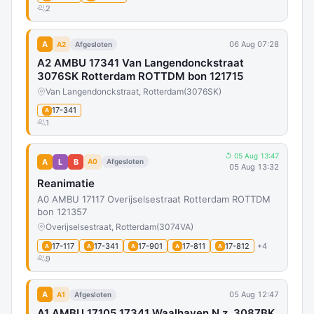
2
A
06 Aug 07:28
A2
Afgesloten
A2 AMBU 17341 Van Langendonckstraat
3076SK Rotterdam ROTTDM bon 121715
Van Langendonckstraat, Rotterdam
(3076SK)
17-341
A
1
↺ 05 Aug 13:47
A
L
B
A0
Afgesloten
05 Aug 13:32
Reanimatie
A0 AMBU 17117 Overijselsestraat Rotterdam ROTTDM
bon 121357
Overijselsestraat, Rotterdam
(3074VA)
17-117
17-341
17-901
17-811
17-812
+4
A
A
A
A
A
9
A
05 Aug 12:47
A1
Afgesloten
A1 AMBU 17105 17341 Waalhaven N.z. 3087BK