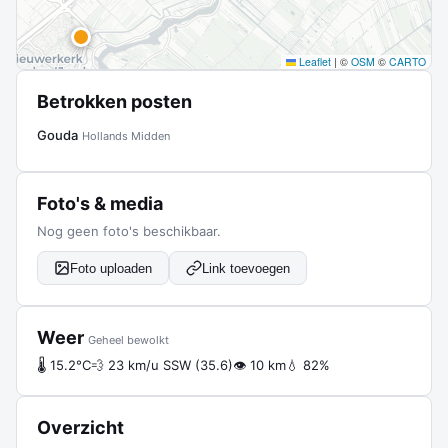
Leaflet
|
©
OSM
©
CARTO
Betrokken posten
Gouda
Hollands Midden
Foto's & media
Nog geen foto's beschikbaar.
Foto uploaden
Link toevoegen
Weer
Geheel bewolkt
🌡 15.2°C
💨 23 km/u SSW (35.6)
👁 10 km
💧 82%
Overzicht