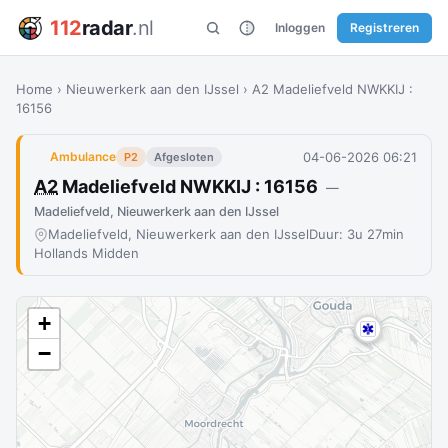
112
radar
.nl
Inloggen
Registreren
Home
›
Nieuwerkerk aan den IJssel
›
A2 Madeliefveld NWKKIJ :
16156
04-06-2026 06:21
Ambulance
P2
Afgesloten
A2
Madeliefveld NWKKIJ : 16156
—
Madeliefveld, Nieuwerkerk aan den IJssel
Madeliefveld, Nieuwerkerk aan den IJssel
Duur: 3u 27min
Hollands Midden
+
−