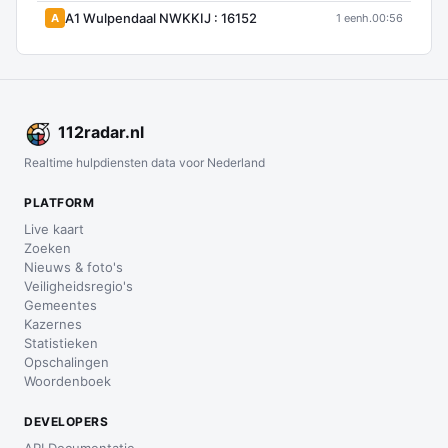
A1 Wulpendaal NWKKIJ : 16152
A
1 eenh.
00:56
112
radar
.nl
Realtime hulpdiensten data voor Nederland
PLATFORM
Live kaart
Zoeken
Nieuws & foto's
Veiligheidsregio's
Gemeentes
Kazernes
Statistieken
Opschalingen
Woordenboek
DEVELOPERS