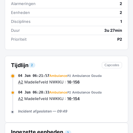
Alarmeringen
2
Eenheden
2
Disciplines
1
Duur
3u 27min
Prioriteit
P2
Tijdlijn
2
Capcodes
04 Jun 06:21:57
Ambulance
Ambulance Gouda
P2
A2
Madeliefveld NWKKIJ :
16-156
04 Jun 06:28:33
Ambulance
Ambulance Gouda
P2
A2
Madeliefveld NWKKIJ :
16-154
Incident afgesloten — 09:49
Ingezette eenheden
2