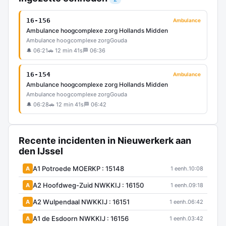
16-156
Ambulance
Ambulance hoogcomplexe zorg Hollands Midden
Ambulance hoogcomplexe zorg
Gouda
🔔 06:21
🚗 12 min 41s
🏁 06:36
16-154
Ambulance
Ambulance hoogcomplexe zorg Hollands Midden
Ambulance hoogcomplexe zorg
Gouda
🔔 06:28
🚗 12 min 41s
🏁 06:42
Recente incidenten in Nieuwerkerk aan
den IJssel
A1 Potroede MOERKP : 15148
A
1 eenh.
10:08
A2 Hoofdweg-Zuid NWKKIJ : 16150
A
1 eenh.
09:18
A2 Wulpendaal NWKKIJ : 16151
A
1 eenh.
06:42
A1 de Esdoorn NWKKIJ : 16156
A
1 eenh.
03:42